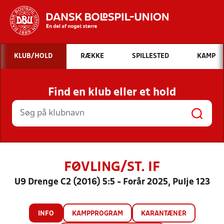
Hvad vil du søge efter?
KLUB/HOLD
RÆKKE
SPILLESTED
KAMP
INDHOLD OG NYHEDER
Find en klub eller et hold
STILLINGER, RESULTATER, KLUBBER OG
HOLD
FØVLING/ST. IF
U9 Drenge C2 (2016) 5:5 - Forår 2025, Pulje 123
INFO
KAMPPROGRAM
KARANTÆNER