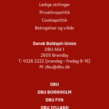
Ledige stillinger
Privatlivspolitik
Cookiepolitik
Betingelser og vilkår
Dansk Boldspil-Union
DBU Allé 1
2605 Brøndby
T: 4326 2222 (mandag - fredag 9-16)
M:
dbu@dbu.dk
DBU
DBU BORNHOLM
DBU FYN
DBU JYLLAND