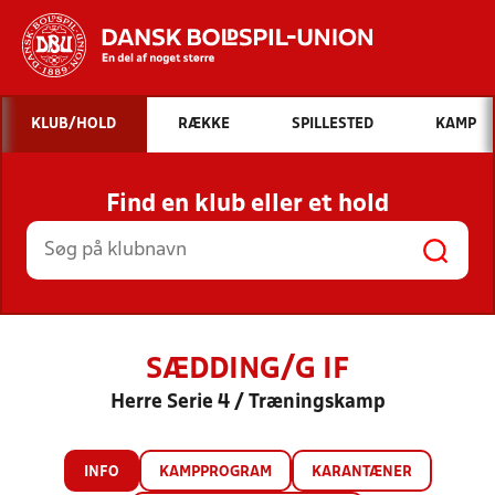
Hvad vil du søge efter?
KLUB/HOLD
RÆKKE
SPILLESTED
KAMP
INDHOLD OG NYHEDER
Find en klub eller et hold
STILLINGER, RESULTATER, KLUBBER OG
HOLD
SÆDDING/G IF
Herre Serie 4 / Træningskamp
INFO
KAMPPROGRAM
KARANTÆNER