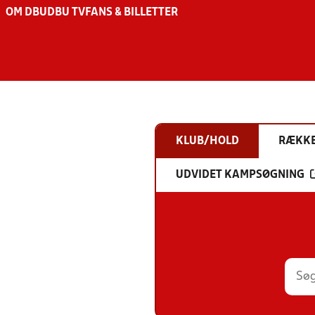
OM DBU
DBU TV
FANS & BILLETTER
KLUB/HOLD
RÆKK
UDVIDET KAMPSØGNING