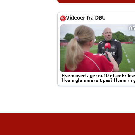
Videoer fra DBU
05
Hvem overtager nr.10 efter Eriks
Hvem glemmer sit pas? Hvem rin
Joachim altid til efter kampe?