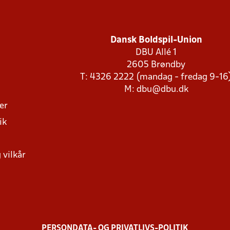
Dansk Boldspil-Union
DBU Allé 1
2605 Brøndby
T: 4326 2222 (mandag - fredag 9-16
M:
dbu@dbu.dk
ger
ik
 vilkår
PERSONDATA- OG PRIVATLIVS-POLITIK