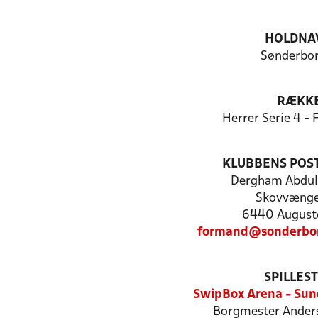
HOLDNA
Sønderbor
RÆKK
Herrer Serie 4 -
KLUBBENS POS
Dergham Abdu
Skovvænge
6440 August
formand@sonderbor
SPILLES
SwipBox Arena - Su
Borgmester Anders