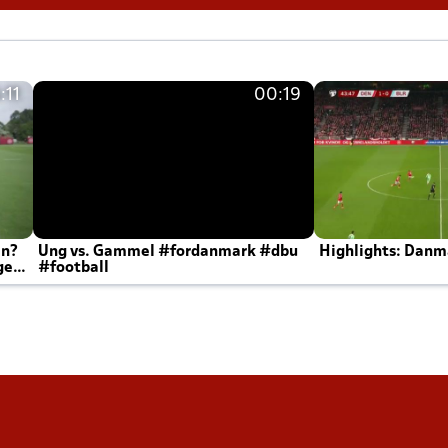
:11
00:19
en?
Ung vs. Gammel #fordanmark #dbu
Highlights: Danma
ger
#football