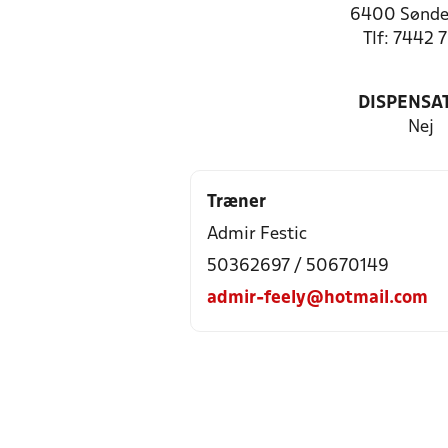
6400 Sønde
Tlf: 7442 
DISPENSA
Nej
Træner
Admir Festic
50362697 / 50670149
admir-feely@hotmail.com