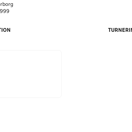
rborg
7999
TION
TURNERI