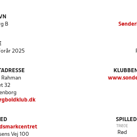
VN
g B
Sønder
E
 Forår 2025
TADRESSE
KLUBBEN
l Rahman
www.sonde
t 32
enborg
gboldklub.dk
TED
SPILLE
TRØJE
ndsmarkcentret
Rød
ens Vej 100