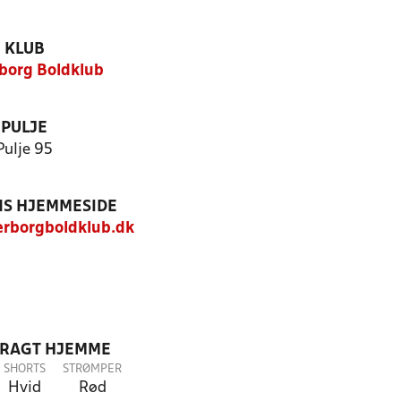
KLUB
borg Boldklub
PULJE
Pulje 95
S HJEMMESIDE
rborgboldklub.dk
DRAGT HJEMME
SHORTS
STRØMPER
Hvid
Rød