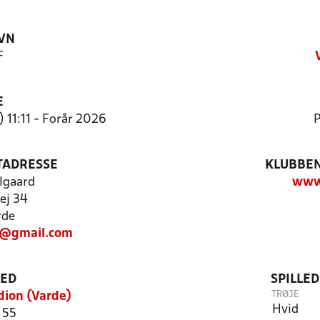
VN
F
E
 11:11 - Forår 2026
P
TADRESSE
KLUBBEN
lgaard
www.
ej 34
rde
@gmail.com
TED
SPILLE
TRØJE
dion (Varde)
Hvid
 55