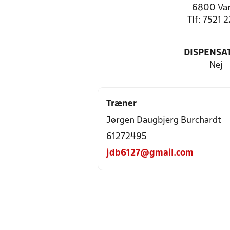
6800 Va
Tlf: 7521 
DISPENSA
Nej
Træner
Jørgen Daugbjerg Burchardt
61272495
jdb6127@gmail.com