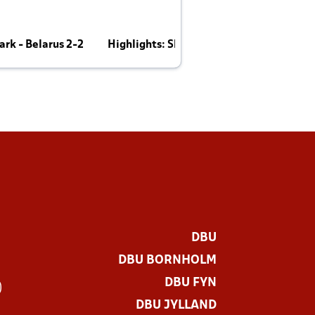
rk - Belarus 2-2
Highlights: Skotland - Danmark 4-2
J
E
DBU
DBU BORNHOLM
DBU FYN
)
DBU JYLLAND