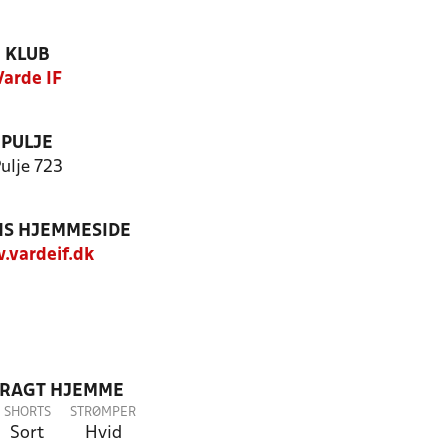
KLUB
Varde IF
PULJE
ulje 723
S HJEMMESIDE
vardeif.dk
DRAGT HJEMME
SHORTS
STRØMPER
Sort
Hvid