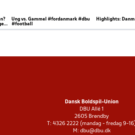
en?
Ung vs. Gammel #fordanmark #dbu
Highlights: Danma
ger
#football
Dansk Boldspil-Union
DBU Allé 1
2605 Brøndby
T: 4326 2222 (mandag - fredag 9-16
M:
dbu@dbu.dk