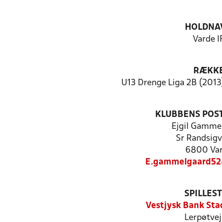
HOLDNA
Varde I
RÆKK
U13 Drenge Liga 2B (2013)
KLUBBENS POS
Ejgil Gamme
Sr Randsigv
6800 Va
E.gammelgaard52
SPILLES
Vestjysk Bank Sta
Lerpøtvej