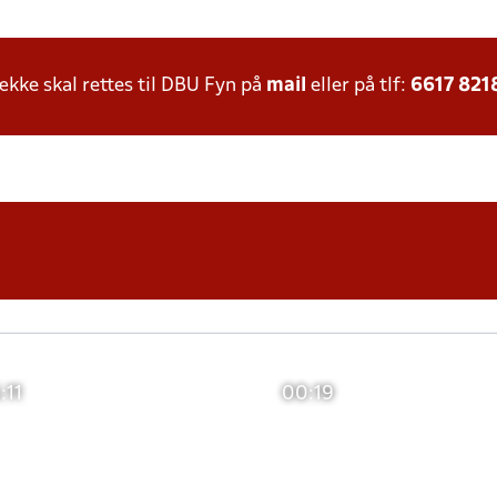
ke skal rettes til DBU Fyn på
mail
eller på tlf:
6617 821
:11
00:19