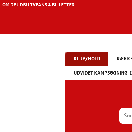
OM DBU
DBU TV
FANS & BILLETTER
KLUB/HOLD
RÆKK
UDVIDET KAMPSØGNING