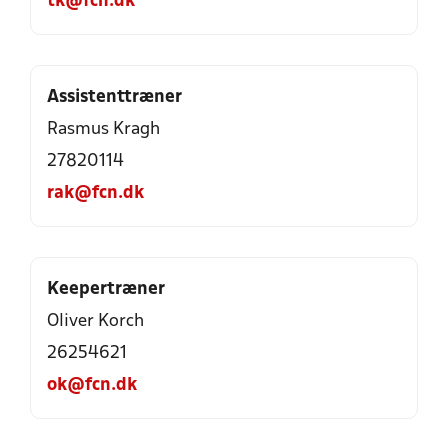
tk@fcn.dk
Assistenttræner
Rasmus Kragh
27820114
rak@fcn.dk
Keepertræner
Oliver Korch
26254621
ok@fcn.dk