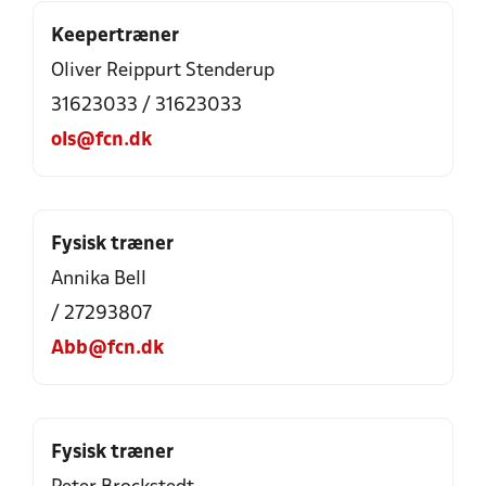
Keepertræner
Oliver Reippurt Stenderup
31623033 / 31623033
ols@fcn.dk
Fysisk træner
Annika Bell
/ 27293807
Abb@fcn.dk
Fysisk træner