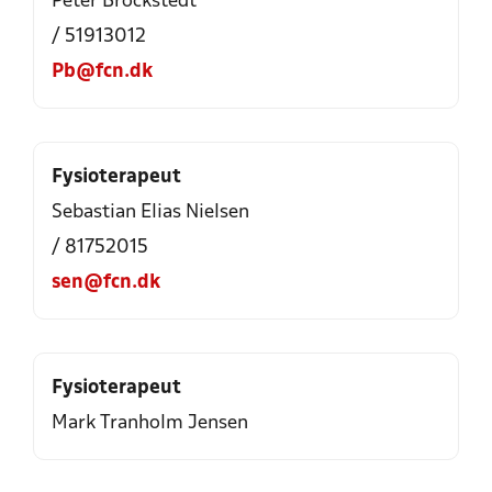
Peter Brockstedt
/ 51913012
Pb@fcn.dk
Fysioterapeut
Sebastian Elias Nielsen
/ 81752015
sen@fcn.dk
Fysioterapeut
Mark Tranholm Jensen