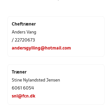
Cheftræner
Anders Vang
/ 22720673
andersgylling@hotmail.com
Træner
Stine Nylandsted Jensen
6061 6054
snl@fcn.dk