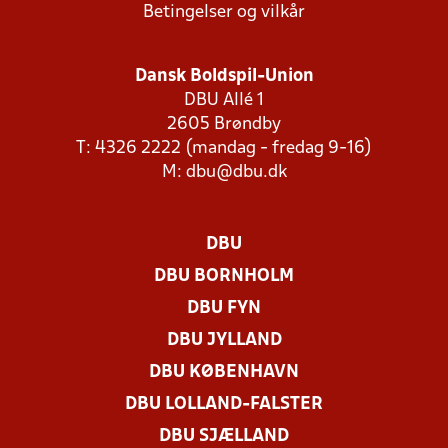
Betingelser og vilkår
Dansk Boldspil-Union
DBU Allé 1
2605 Brøndby
T: 4326 2222 (mandag - fredag 9-16)
M:
dbu@dbu.dk
DBU
DBU BORNHOLM
DBU FYN
DBU JYLLAND
DBU KØBENHAVN
DBU LOLLAND-FALSTER
DBU SJÆLLAND