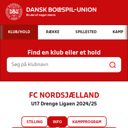
Hvad vil du søge efter?
KLUB/HOLD
RÆKKE
SPILLESTED
KAMP
INDHOLD OG NYHEDER
Find en klub eller et hold
STILLINGER, RESULTATER, KLUBBER OG
HOLD
FC NORDSJÆLLAND
U17 Drenge Ligaen 2024/25
STILLING
INFO
KAMPPROGRAM