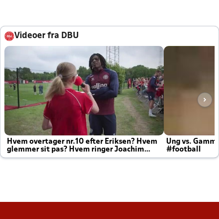
Videoer fra DBU
Hvem overtager nr.10 efter Eriksen? Hvem
Ung vs. Gamm
glemmer sit pas? Hvem ringer Joachim
#football
altid til efter kampe?