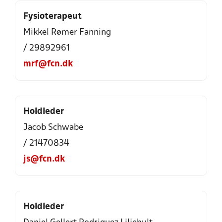
Fysioterapeut
Mikkel Rømer Fanning
/ 29892961
mrf@fcn.dk
Holdleder
Jacob Schwabe
/ 21470834
js@fcn.dk
Holdleder