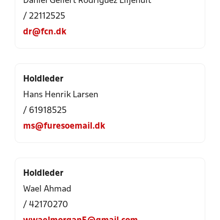
Daniel Gellert Rodriguez Liljehult
/ 22112525
dr@fcn.dk
Holdleder
Hans Henrik Larsen
/ 61918525
ms@furesoemail.dk
Holdleder
Wael Ahmad
/ 42170270