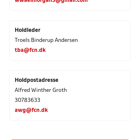
wwaelmorgan5@gmail.com
Holdleder
Troels Binderup Andersen
tba@fcn.dk
Holdpostadresse
Alfred Winther Groth
30783633
awg@fcn.dk