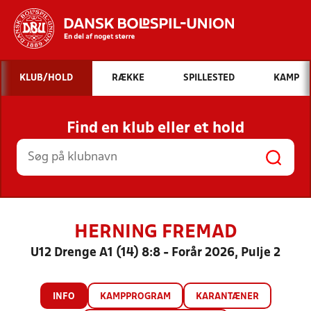
Hvad vil du søge efter?
KLUB/HOLD
RÆKKE
SPILLESTED
KAMP
INDHOLD OG NYHEDER
Find en klub eller et hold
STILLINGER, RESULTATER, KLUBBER OG
HOLD
HERNING FREMAD
U12 Drenge A1 (14) 8:8 - Forår 2026, Pulje 2
INFO
KAMPPROGRAM
KARANTÆNER