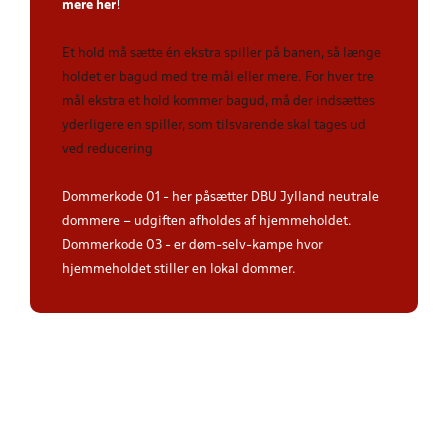
mere her
!
Et hold må sætte én ekstra spiller på banen, så længe
holdet er bagud med tre mål eller mere. For hver tre
mål ekstra et hold kommer bagud, må der indsættes
yderligere en spiller, som tilsvarende skal tages ud
ved reducering
Dommerkode 01 - her påsætter DBU Jylland neutrale
dommere – udgiften afholdes af hjemmeholdet.
Dommerkode 03 - er døm-selv-kampe hvor
hjemmeholdet stiller en lokal dommer.