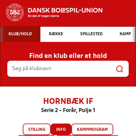
Hvad vil du søge efter?
KLUB/HOLD
RÆKKE
SPILLESTED
KAMP
INDHOLD OG NYHEDER
Find en klub eller et hold
STILLINGER, RESULTATER, KLUBBER OG
HOLD
HORNBÆK IF
Serie 2 - Forår, Pulje 1
STILLING
INFO
KAMPPROGRAM