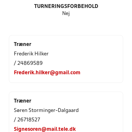
TURNERINGSFORBEHOLD
Nej
Træner
Frederik Hilker
/ 24869589
Frederik.hilker@gmail.com
Træner
Søren Storminger-Dalgaard
/ 26718527
Signesoren@mail.tele.dk