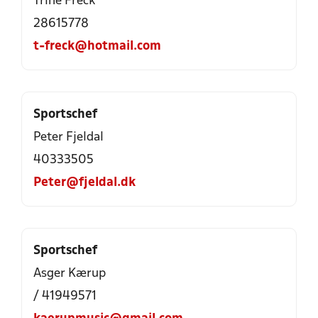
Trine Freck
28615778
t-freck@hotmail.com
Sportschef
Peter Fjeldal
40333505
Peter@fjeldal.dk
Sportschef
Asger Kærup
/ 41949571