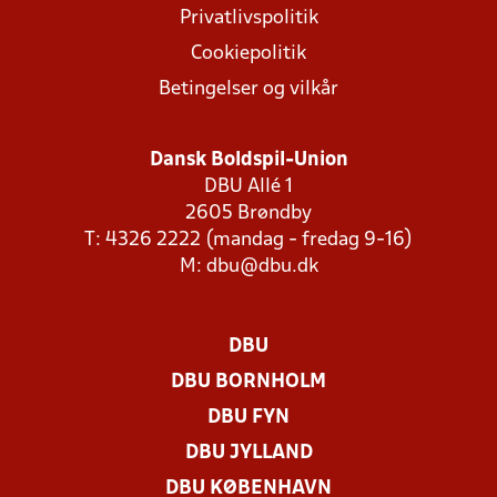
Privatlivspolitik
Cookiepolitik
Betingelser og vilkår
Dansk Boldspil-Union
DBU Allé 1
2605 Brøndby
T: 4326 2222 (mandag - fredag 9-16)
M:
dbu@dbu.dk
DBU
DBU BORNHOLM
DBU FYN
DBU JYLLAND
DBU KØBENHAVN