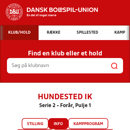
Hvad vil du søge efter?
KLUB/HOLD
RÆKKE
SPILLESTED
KAMP
INDHOLD OG NYHEDER
Find en klub eller et hold
STILLINGER, RESULTATER, KLUBBER OG
HOLD
HUNDESTED IK
Serie 2 - Forår, Pulje 1
STILLING
INFO
KAMPPROGRAM