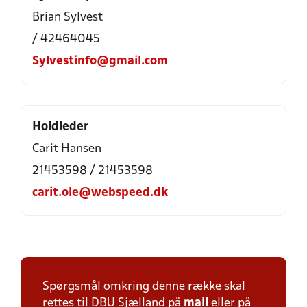
Brian Sylvest
/ 42464045
Sylvestinfo@gmail.com
Holdleder
Carit Hansen
21453598 / 21453598
carit.ole@webspeed.dk
Spørgsmål omkring denne række skal
rettes til DBU Sjælland på
mail
eller på