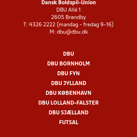
Dansk Boldspil-Union
DBU Allé 1
2605 Brøndby
T: 4326 2222 (mandag - fredag 9-16)
M:
dbu@dbu.dk
DBU
DBU BORNHOLM
DBU FYN
DBU JYLLAND
DBU KØBENHAVN
DBU LOLLAND-FALSTER
DBU SJÆLLAND
FUTSAL