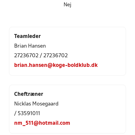
Nej
Teamleder
Brian Hansen
27236702 / 27236702
brian.hansen@koge-boldklub.dk
Cheftræner
Nicklas Mosegaard
/ 53591011
nm_511@hotmail.com