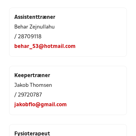
Assistenttræner
Behar Zejnullahu
/ 28709118
behar_53@hotmail.com
Keepertræner
Jakob Thomsen
/ 29720787
jakobflo@gmail.com
Fysioterapeut