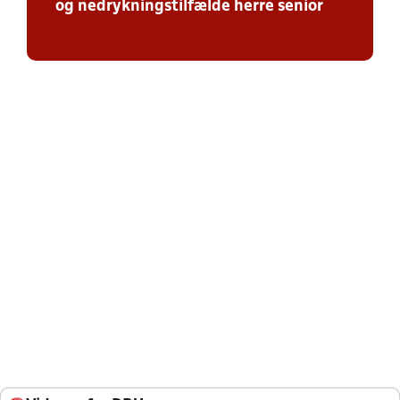
og nedrykningstilfælde herre senior