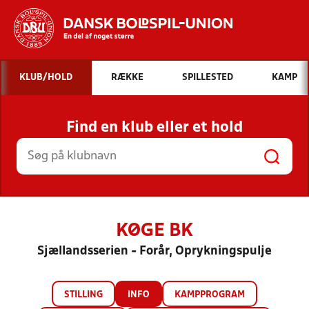
Hvad vil du søge efter?
KLUB/HOLD
RÆKKE
SPILLESTED
KAMP
INDHOLD OG NYHEDER
Find en klub eller et hold
STILLINGER, RESULTATER, KLUBBER OG
HOLD
KØGE BK
Sjællandsserien - Forår, Oprykningspulje
STILLING
INFO
KAMPPROGRAM