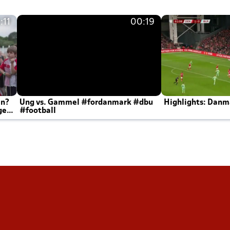
:11
00:19
en?
Ung vs. Gammel #fordanmark #dbu
Highlights: Danma
ger
#football