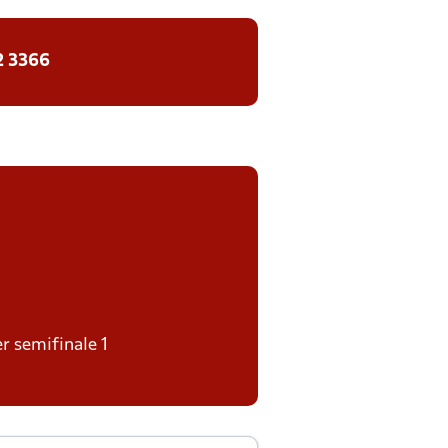
2 3366
er semifinale 1