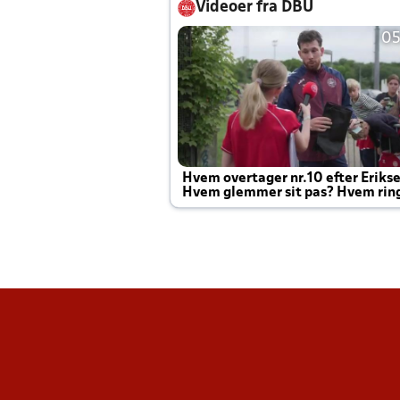
Videoer fra DBU
05
Hvem overtager nr.10 efter Eriks
Hvem glemmer sit pas? Hvem rin
Joachim altid til efter kampe?