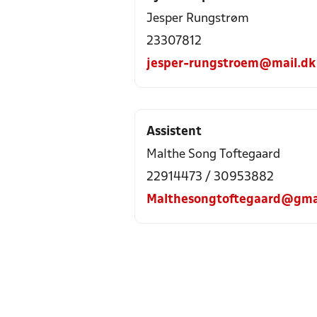
Jesper Rungstrøm
23307812
jesper-rungstroem@mail.dk
Assistent
Malthe Song Toftegaard
22914473 / 30953882
Malthesongtoftegaard@gma