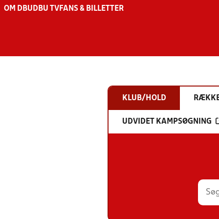
OM DBU
DBU TV
FANS & BILLETTER
KLUB/HOLD
RÆKK
UDVIDET KAMPSØGNING