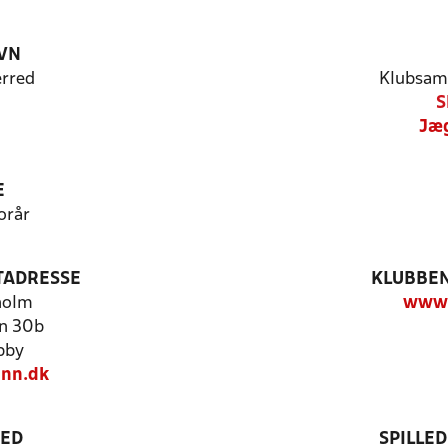
VN
rred
Klubsam
S
Jæg
E
orår
TADRESSE
KLUBBEN
holm
www.
n 30b
bby
nn.dk
TED
SPILLE