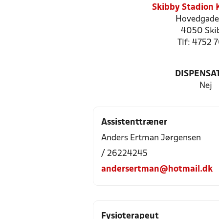
Skibby Stadion
Hovedgade
4050 Ski
Tlf: 4752 
DISPENSA
Nej
Assistenttræner
Anders Ertman Jørgensen
/ 26224245
andersertman@hotmail.dk
Fysioterapeut