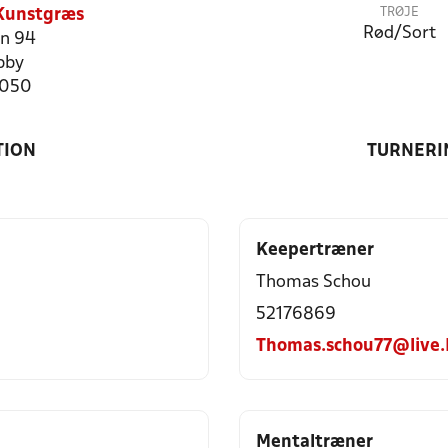
TRØJE
 Kunstgræs
Rød/Sort
n 94
bby
7050
TION
TURNERI
Keepertræner
Thomas Schou
52176869
Thomas.schou77@live.
Mentaltræner