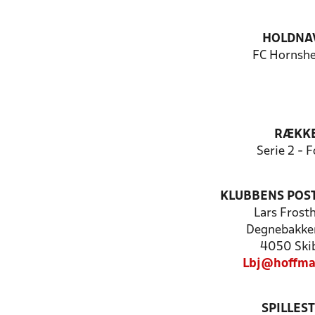
HOLDNA
FC Hornshe
RÆKK
Serie 2 - F
KLUBBENS POS
Lars Frost
Degnebakke
4050 Ski
Lbj@hoffma
SPILLES