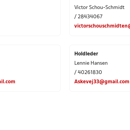
Victor Schou-Schmidt
/ 28434067
victorschouschmidten
Holdleder
Lennie Hansen
/ 40261830
il.com
Askevej33@gmail.com