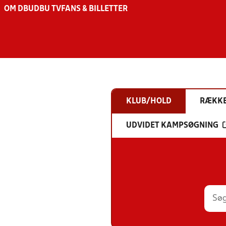
OM DBU
DBU TV
FANS & BILLETTER
KLUB/HOLD
RÆKK
UDVIDET KAMPSØGNING