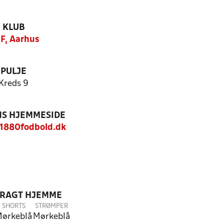
KLUB
F, Aarhus
PULJE
Kreds 9
S HJEMMESIDE
1880fodbold.dk
DRAGT HJEMME
SHORTS
STRØMPER
ørkeblå
Mørkeblå