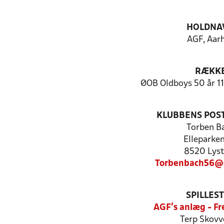
HOLDNA
AGF, Aar
RÆKK
ØOB Oldboys 50 år 11
KLUBBENS POS
Torben B
Elleparke
8520 Lyst
Torbenbach56@
SPILLES
AGF's anlæg - F
Terp Skovv