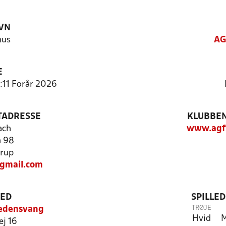
VN
hus
AG
E
:11 Forår 2026
TADRESSE
KLUBBEN
ach
www.agf
n 98
rup
gmail.com
TED
SPILLE
TRØJE
redensvang
Hvid
M
ej 16