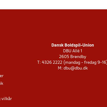
Dansk Boldspil-Union
DBU Allé 1
2605 Brøndby
T: 4326 2222 (mandag - fredag 9-16
M:
dbu@dbu.dk
ger
ik
 vilkår