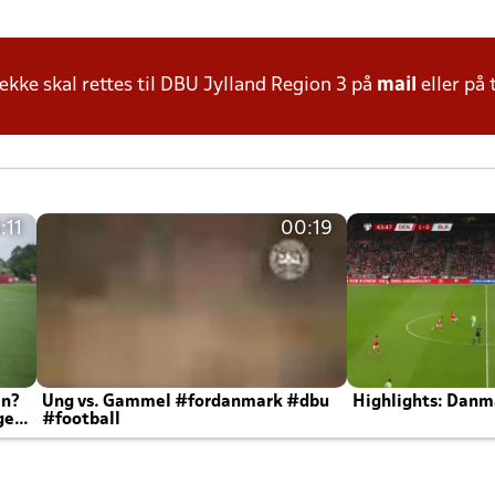
ke skal rettes til DBU Jylland Region 3 på
mail
eller på 
:11
00:19
en?
Ung vs. Gammel #fordanmark #dbu
Highlights: Danma
ger
#football