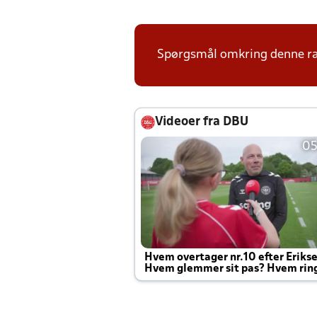
Spørgsmål omkring denne ræk
Videoer fra DBU
05
Hvem overtager nr.10 efter Eriks
Hvem glemmer sit pas? Hvem rin
Joachim altid til efter kampe?