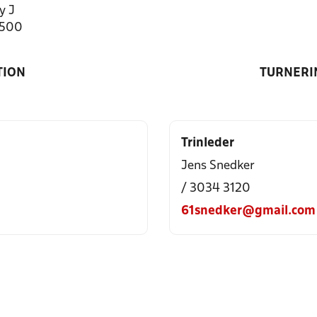
y J
5500
TION
TURNERI
Trinleder
Jens Snedker
/ 3034 3120
61snedker@gmail.com