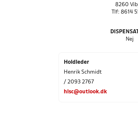
8260 Vib
Tlf: 8614 
DISPENSA
Nej
Holdleder
Henrik Schmidt
/ 2093 2767
hlsc@outlook.dk