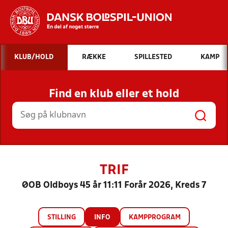
Hvad vil du søge efter?
KLUB/HOLD
RÆKKE
SPILLESTED
KAMP
INDHOLD OG NYHEDER
Find en klub eller et hold
STILLINGER, RESULTATER, KLUBBER OG
HOLD
TRIF
ØOB Oldboys 45 år 11:11 Forår 2026, Kreds 7
STILLING
INFO
KAMPPROGRAM