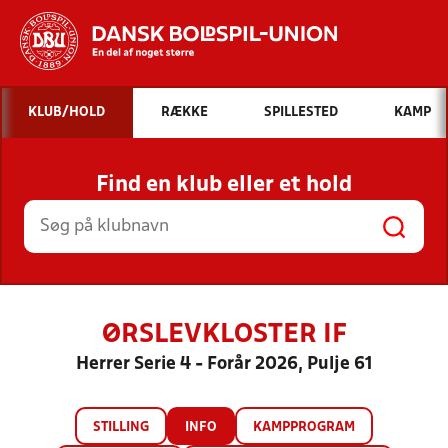
Hvad vil du søge efter?
KLUB/HOLD
RÆKKE
SPILLESTED
KAMP
INDHOLD OG NYHEDER
Find en klub eller et hold
STILLINGER, RESULTATER, KLUBBER OG
HOLD
ØRSLEVKLOSTER IF
Herrer Serie 4 - Forår 2026, Pulje 61
STILLING
INFO
KAMPPROGRAM