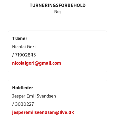
TURNERINGSFORBEHOLD
Nej
Træner
Nicolai Gori
/ 71902845
nicolaigori@gmail.com
Holdleder
Jesper Emil Svendsen
/ 30302271
jesperemilsvendsen@live.dk