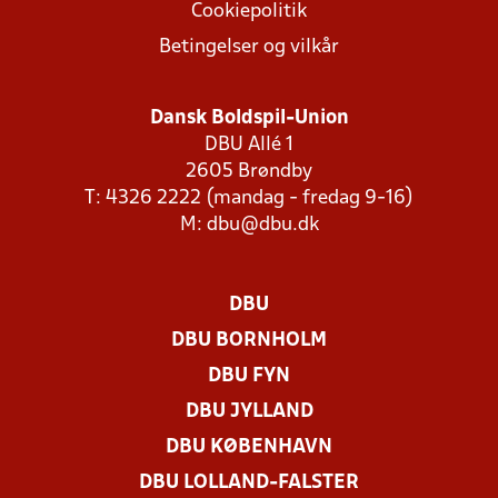
Cookiepolitik
Betingelser og vilkår
Dansk Boldspil-Union
DBU Allé 1
2605 Brøndby
T: 4326 2222 (mandag - fredag 9-16)
M:
dbu@dbu.dk
DBU
DBU BORNHOLM
DBU FYN
DBU JYLLAND
DBU KØBENHAVN
DBU LOLLAND-FALSTER