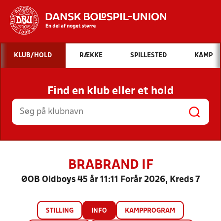
Hvad vil du søge efter?
KLUB/HOLD
RÆKKE
SPILLESTED
KAMP
INDHOLD OG NYHEDER
Find en klub eller et hold
STILLINGER, RESULTATER, KLUBBER OG
HOLD
BRABRAND IF
ØOB Oldboys 45 år 11:11 Forår 2026, Kreds 7
STILLING
INFO
KAMPPROGRAM