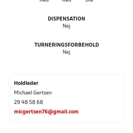
Rød
Rød
Blå
DISPENSATION
Nej
TURNERINGSFORBEHOLD
Nej
Holdleder
Michael Gertsen
29 48 58 68
micgertsen76@gmail.com