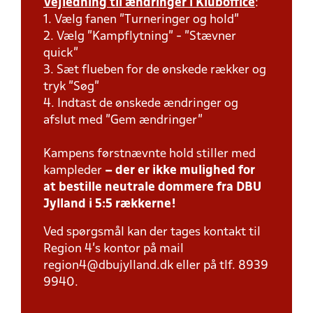
Vejledning til ændringer i Kluboffice
:
1. Vælg fanen "Turneringer og hold"
2. Vælg "Kampflytning" - "Stævner
quick"
3. Sæt flueben for de ønskede rækker og
tryk "Søg"
4. Indtast de ønskede ændringer og
afslut med "Gem ændringer"
Kampens førstnævnte hold stiller med
kampleder
– der er ikke mulighed for
at bestille neutrale dommere fra DBU
Jylland i 5:5 rækkerne!
Ved spørgsmål kan der tages kontakt til
Region 4's kontor på mail
region4@dbujylland.dk eller på tlf. 8939
9940.