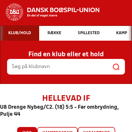
Hvad vil du søge efter?
KLUB/HOLD
RÆKKE
SPILLESTED
KAMP
INDHOLD OG NYHEDER
Find en klub eller et hold
STILLINGER, RESULTATER, KLUBBER OG
HOLD
HELLEVAD IF
U8 Drenge Nybeg/C2. (18) 5:5 - Før ombrydning,
Pulje 44