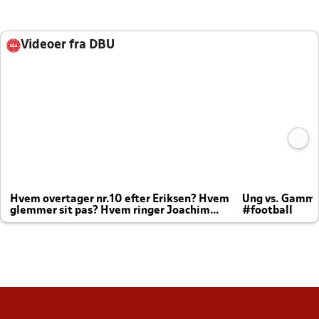
Videoer fra DBU
Hvem overtager nr.10 efter Eriksen? Hvem
Ung vs. Gamm
glemmer sit pas? Hvem ringer Joachim
#football
altid til efter kampe?