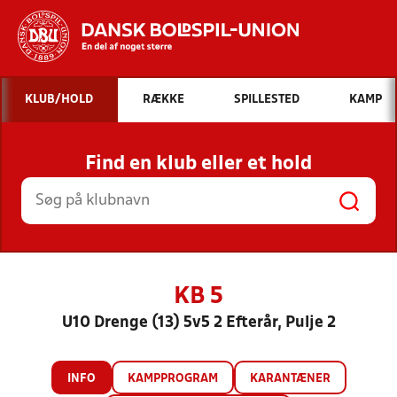
Hvad vil du søge efter?
KLUB/HOLD
RÆKKE
SPILLESTED
KAMP
INDHOLD OG NYHEDER
Find en klub eller et hold
STILLINGER, RESULTATER, KLUBBER OG
HOLD
KB 5
U10 Drenge (13) 5v5 2 Efterår, Pulje 2
INFO
KAMPPROGRAM
KARANTÆNER