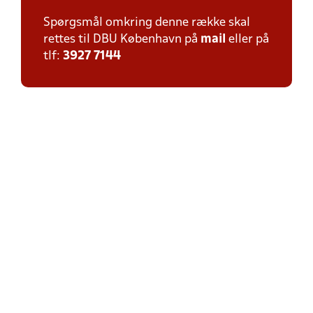
Spørgsmål omkring denne række skal
rettes til DBU København på
mail
eller på
tlf:
3927 7144