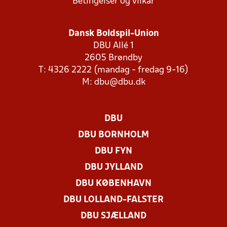
Betingelser og vilkår
Dansk Boldspil-Union
DBU Allé 1
2605 Brøndby
T: 4326 2222 (mandag - fredag 9-16)
M:
dbu@dbu.dk
DBU
DBU BORNHOLM
DBU FYN
DBU JYLLAND
DBU KØBENHAVN
DBU LOLLAND-FALSTER
DBU SJÆLLAND