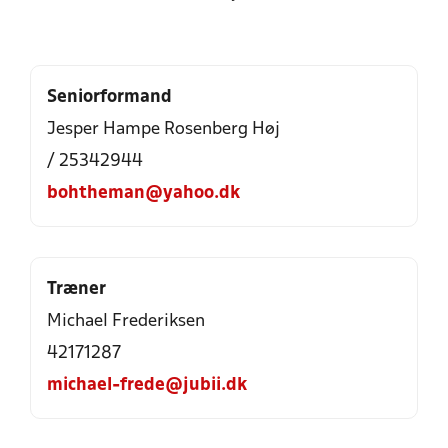
Seniorformand
Jesper Hampe Rosenberg Høj
/ 25342944
bohtheman@yahoo.dk
Træner
Michael Frederiksen
42171287
michael-frede@jubii.dk