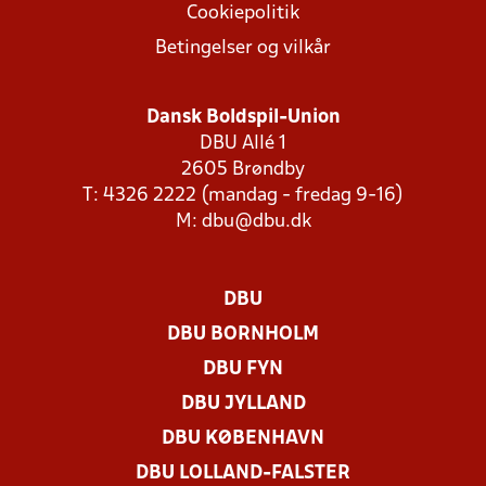
Cookiepolitik
Betingelser og vilkår
Dansk Boldspil-Union
DBU Allé 1
2605 Brøndby
T: 4326 2222 (mandag - fredag 9-16)
M:
dbu@dbu.dk
DBU
DBU BORNHOLM
DBU FYN
DBU JYLLAND
DBU KØBENHAVN
DBU LOLLAND-FALSTER