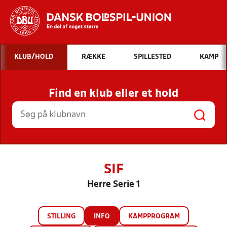
Hvad vil du søge efter?
KLUB/HOLD
RÆKKE
SPILLESTED
KAMP
INDHOLD OG NYHEDER
Find en klub eller et hold
STILLINGER, RESULTATER, KLUBBER OG
HOLD
SIF
Herre Serie 1
STILLING
INFO
KAMPPROGRAM