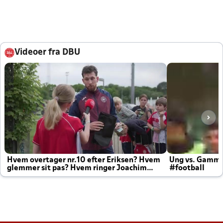
Videoer fra DBU
Hvem overtager nr.10 efter Eriksen? Hvem
Ung vs. Gamm
glemmer sit pas? Hvem ringer Joachim
#football
altid til efter kampe?