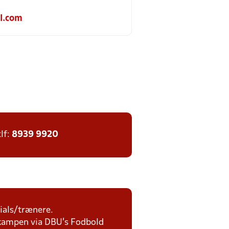
l.com
tlf:
8939 9920
ials/trænere.
r kampen via DBU's Fodbold