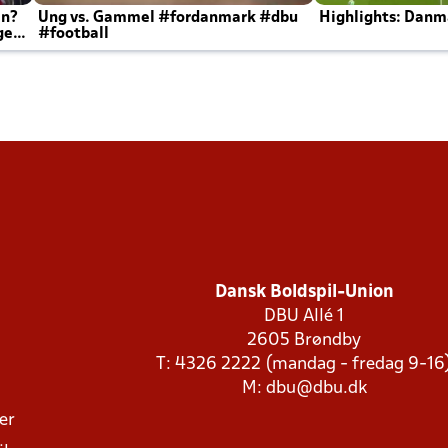
en?
Ung vs. Gammel #fordanmark #dbu
Highlights: Danma
ger
#football
Dansk Boldspil-Union
DBU Allé 1
2605 Brøndby
T: 4326 2222 (mandag - fredag 9-16
M:
dbu@dbu.dk
ger