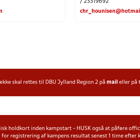
/ 23319692
m
chr_hounisen@hotmai
ke skal rettes til DBU Jylland Region 2 på
mail
eller på 
isk holdkort inden kampstart - HUSK også at påføre offic
for registrering af kampens resultat senest 1 time efte