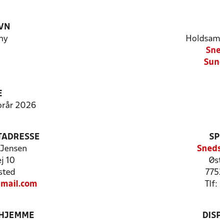
VN
hy
Holdsam
Sne
Sun
E
Forår 2026
TADRESSE
SP
 Jensen
Sneds
j 10
Øs
sted
775
mail.com
Tlf
 HJEMME
DIS