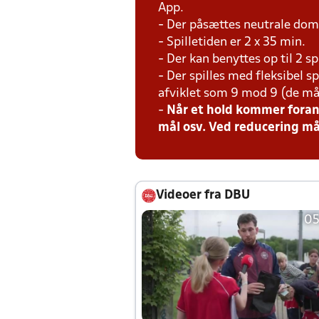
App.
- Der påsættes neutrale do
- Spilletiden er 2 x 35 min.
- Der kan benyttes op til 2 s
- Der spilles med fleksibel s
afviklet som 9 mod 9 (de må
-
Når et hold kommer foran 
mål osv. Ved reducering må
Videoer fra DBU
05