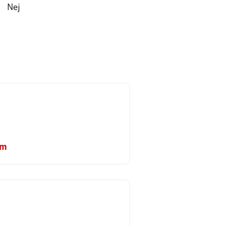
Nej
om