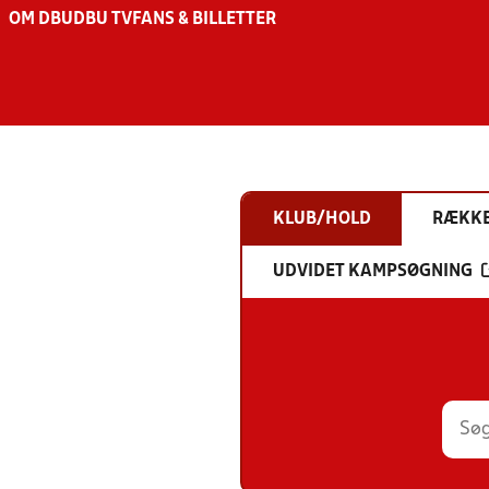
OM DBU
DBU TV
FANS & BILLETTER
KLUB/HOLD
RÆKK
UDVIDET KAMPSØGNING