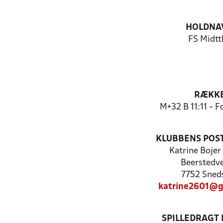
HOLDNA
FS Midtt
RÆKK
M+32 B 11:11 - 
KLUBBENS POS
Katrine Bojer
Beerstedve
7752 Sned
katrine2601@g
SPILLEDRAGT