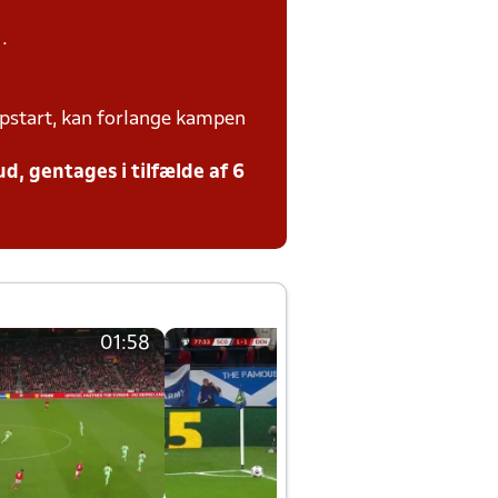
.
ampstart, kan forlange kampen
d, gentages i tilfælde af 6
01:58
01:58