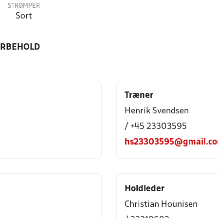
STRØMPER
Sort
ORBEHOLD
Træner
Henrik Svendsen
/ +45 23303595
hs23303595@gmail.c
Holdleder
Christian Hounisen