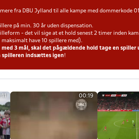
mmere fra DBU Jylland til alle kampe med dommerkode 01
pillere på min. 30 år uden dispensation.
pilleform - det vil sige at et hold senest 2 timer inden k
 maksimalt have 10 spillere med).
med 3 mål, skal det pågældende hold tage en spiller u
 spilleren indsættes igen
!
:11
00:19