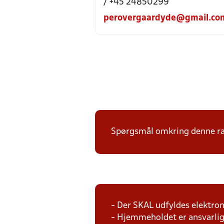
/ +45 24850299
perovergaardyde@gmail.co
Spørgsmål omkring denne ræk
- Der SKAL udfyldes elektron
- Hjemmeholdet er ansvarlig 