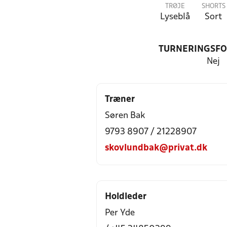
TRØJE
SHORTS
Lyseblå
Sort
TURNERINGSF
Nej
Træner
Søren Bak
9793 8907 / 21228907
skovlundbak@privat.dk
Holdleder
Per Yde