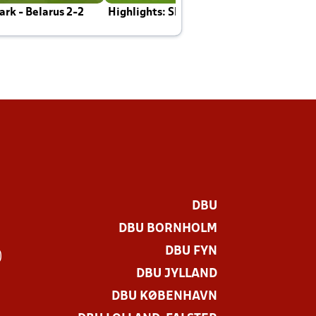
rk - Belarus 2-2
Highlights: Skotland - Danmark 4-2
J
E
DBU
DBU BORNHOLM
DBU FYN
)
DBU JYLLAND
DBU KØBENHAVN