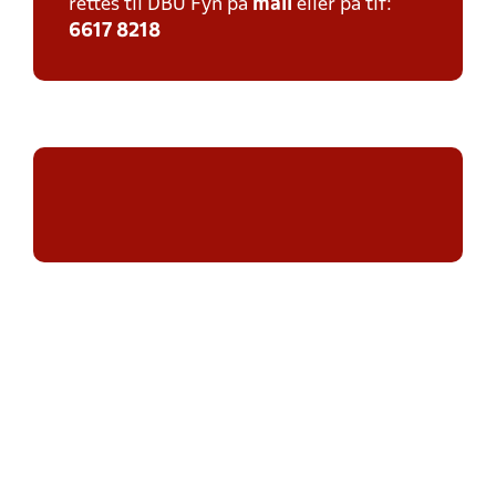
rettes til DBU Fyn på
mail
eller på tlf:
6617 8218