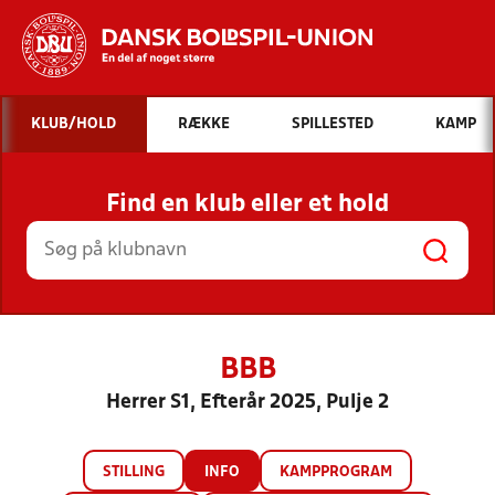
Hvad vil du søge efter?
KLUB/HOLD
RÆKKE
SPILLESTED
KAMP
INDHOLD OG NYHEDER
Find en klub eller et hold
STILLINGER, RESULTATER, KLUBBER OG
HOLD
BBB
Herrer S1, Efterår 2025, Pulje 2
STILLING
INFO
KAMPPROGRAM