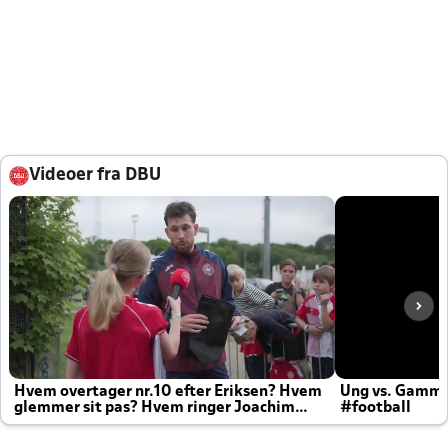
Videoer fra DBU
Hvem overtager nr.10 efter Eriksen? Hvem
Ung vs. Gamm
glemmer sit pas? Hvem ringer Joachim
#football
altid til efter kampe?