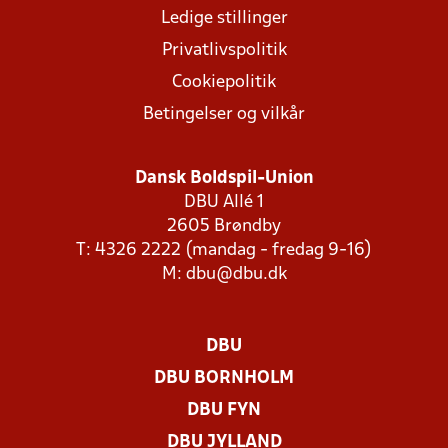
Ledige stillinger
Privatlivspolitik
Cookiepolitik
Betingelser og vilkår
Dansk Boldspil-Union
DBU Allé 1
2605 Brøndby
T: 4326 2222 (mandag - fredag 9-16)
M:
dbu@dbu.dk
DBU
DBU BORNHOLM
DBU FYN
DBU JYLLAND