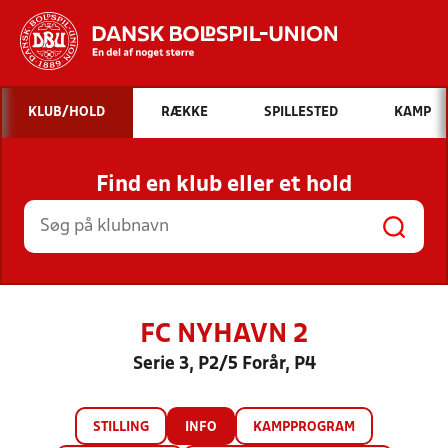
Hvad vil du søge efter?
KLUB/HOLD
RÆKKE
SPILLESTED
KAMP
INDHOLD OG NYHEDER
Find en klub eller et hold
STILLINGER, RESULTATER, KLUBBER OG
HOLD
FC NYHAVN 2
Serie 3, P2/5 Forår, P4
STILLING
INFO
KAMPPROGRAM