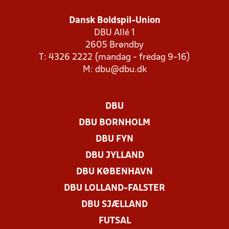
Dansk Boldspil-Union
DBU Allé 1
2605 Brøndby
T: 4326 2222 (mandag - fredag 9-16)
M:
dbu@dbu.dk
DBU
DBU BORNHOLM
DBU FYN
DBU JYLLAND
DBU KØBENHAVN
DBU LOLLAND-FALSTER
DBU SJÆLLAND
FUTSAL