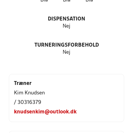
Blå
Blå
Blå
DISPENSATION
Nej
TURNERINGSFORBEHOLD
Nej
Træner
Kim Knudsen
/ 30316379
knudsenkim@outlook.dk