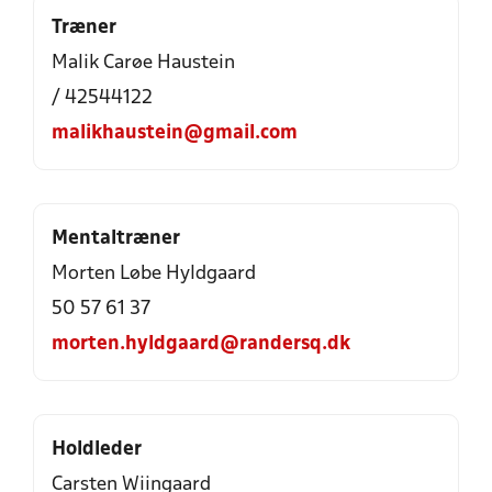
Træner
Malik Carøe Haustein
/ 42544122
malikhaustein@gmail.com
Mentaltræner
Morten Løbe Hyldgaard
50 57 61 37
morten.hyldgaard@randersq.dk
Holdleder
Carsten Wiingaard