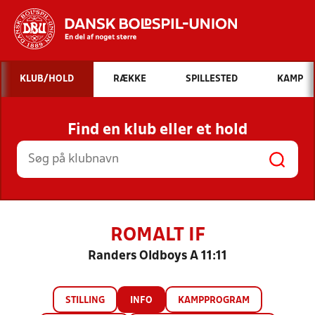
Hvad vil du søge efter?
KLUB/HOLD
RÆKKE
SPILLESTED
KAMP
INDHOLD OG NYHEDER
Find en klub eller et hold
STILLINGER, RESULTATER, KLUBBER OG
HOLD
ROMALT IF
Randers Oldboys A 11:11
STILLING
INFO
KAMPPROGRAM