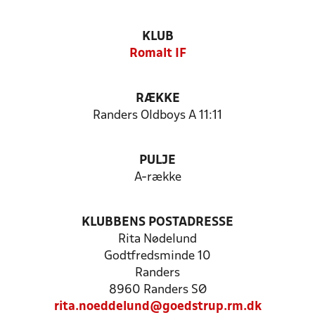
KLUB
Romalt IF
RÆKKE
Randers Oldboys A 11:11
PULJE
A-række
KLUBBENS POSTADRESSE
Rita Nødelund
Godtfredsminde 10
Randers
8960 Randers SØ
rita.noeddelund@goedstrup.rm.dk