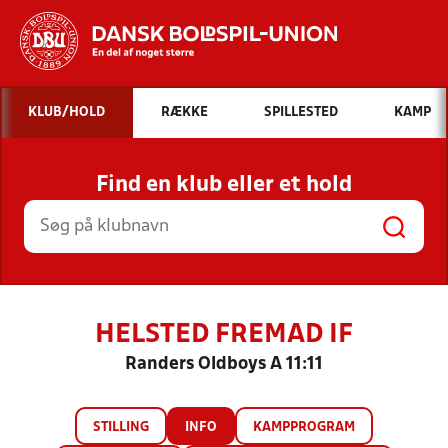
Hvad vil du søge efter?
KLUB/HOLD
RÆKKE
SPILLESTED
KAMP
INDHOLD OG NYHEDER
Find en klub eller et hold
STILLINGER, RESULTATER, KLUBBER OG
HOLD
HELSTED FREMAD IF
Randers Oldboys A 11:11
STILLING
INFO
KAMPPROGRAM