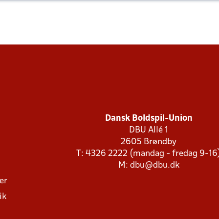
Dansk Boldspil-Union
DBU Allé 1
2605 Brøndby
T: 4326 2222 (mandag - fredag 9-16
M:
dbu@dbu.dk
ger
ik