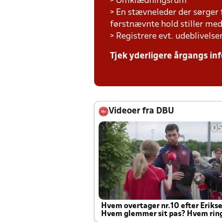
> Omklædningsrum
> En stævneleder der sørger
førstnævnte hold stiller m
> Registrere evt. udeblivelse
Tjek yderligere årgangs inf
Videoer fra DBU
05
Hvem overtager nr.10 efter Eriks
Hvem glemmer sit pas? Hvem rin