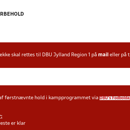
ORBEHOLD
ke skal rettes til DBU Jylland Region 1 på
mail
eller på t
 af førstnævnte hold i kampprogrammet via
DBU's Fodbolda
:
este er klar