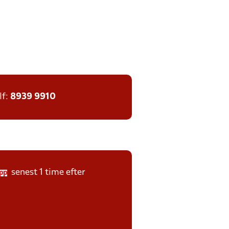
lf:
8939 9910
senest 1 time efter
pp