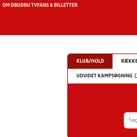
OM DBU
DBU TV
FANS & BILLETTER
KLUB/HOLD
RÆKK
UDVIDET KAMPSØGNING