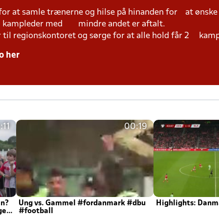
 for at samle trænerne og hilse på hinanden for at ønsk
ed kampleder med mindre andet er aftalt.
r til regionskontoret og sørge for at alle hold får 2 kam
o her
:11
00:19
en?
Ung vs. Gammel #fordanmark #dbu
Highlights: Danma
ger
#football