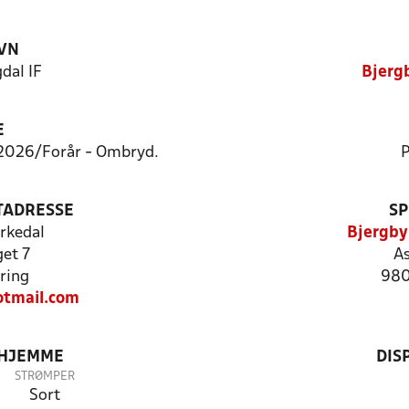
VN
dal IF
Bjerg
E
 2026/Forår - Ombryd.
P
TADRESSE
SP
rkedal
Bjergby
et 7
As
ring
980
tmail.com
 HJEMME
DIS
STRØMPER
Sort