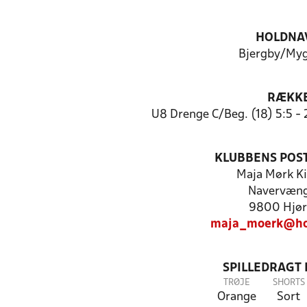
HOLDNA
Bjergby/Myg
RÆKK
U8 Drenge C/Beg. (18) 5:5 -
KLUBBENS POS
Maja Mørk Ki
Navervæng
9800 Hjør
maja_moerk@ho
SPILLEDRAGT
TRØJE
SHORTS
Orange
Sort