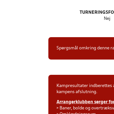
TURNERINGSF
Nej
Spørgsmål omkring denne ræk
Kampresultater indberettes
kampens afslutning.
Arrangørklubben sørger for
> Baner, bolde og overtræksv