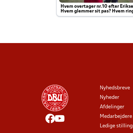
Hvem overtager nr.10 efter Eriks
Hvem glemmer sit pas? Hvem rin
Joachim altid til efter kampe?
Nyhedsbreve
Nyheder
Afdelinger
Medarbejdere
Ledige stillin