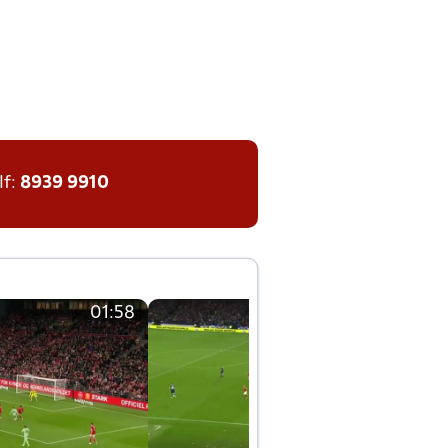
lf:
8939 9910
01:58
01:58