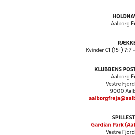
HOLDNA
Aalborg F
RÆKK
Kvinder C1 (15+) 7:7
KLUBBENS POS
Aalborg F
Vestre Fjord
9000 Aal
aalborgfreja@aalb
SPILLES
Gardian Park (Aal
Vestre Fjord