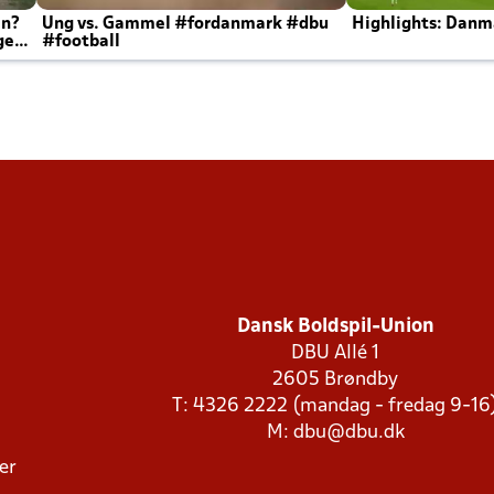
en?
Ung vs. Gammel #fordanmark #dbu
Highlights: Danma
ger
#football
Dansk Boldspil-Union
DBU Allé 1
2605 Brøndby
T: 4326 2222 (mandag - fredag 9-16
M:
dbu@dbu.dk
ger