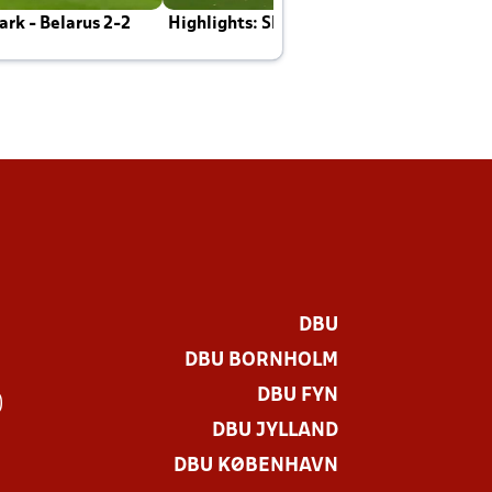
rk - Belarus 2-2
Highlights: Skotland - Danmark 4-2
J
E
DBU
DBU BORNHOLM
DBU FYN
)
DBU JYLLAND
DBU KØBENHAVN