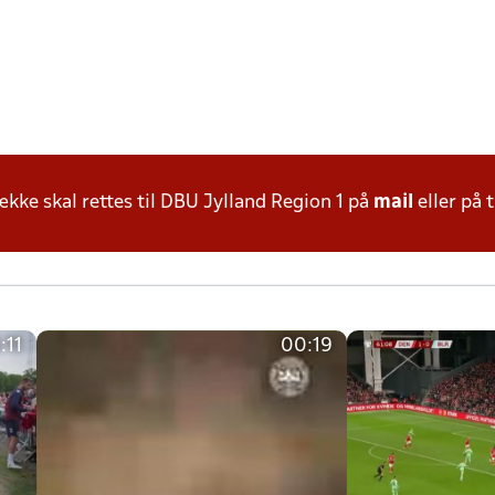
ke skal rettes til DBU Jylland Region 1 på
mail
eller på t
:11
00:19