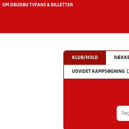
OM DBU
DBU TV
FANS & BILLETTER
KLUB/HOLD
RÆKK
UDVIDET KAMPSØGNING