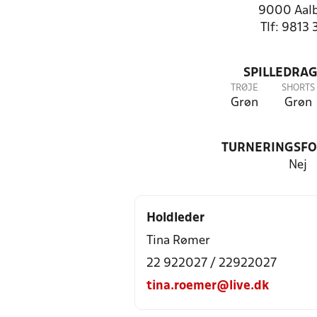
9000 Aal
Tlf: 9813 
SPILLEDRAG
TRØJE
SHORTS
Grøn
Grøn
TURNERINGSF
Nej
Holdleder
Tina Rømer
22 922027 / 22922027
tina.roemer@live.dk