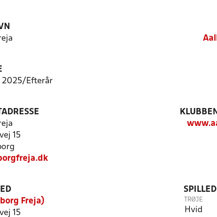
VN
reja
Aal
E
 - 2025/Efterår
TADRESSE
KLUBBEN
reja
www.aa
vej 15
borg
orgfreja.dk
TED
SPILLE
TRØJE
borg Freja)
Hvid
vej 15