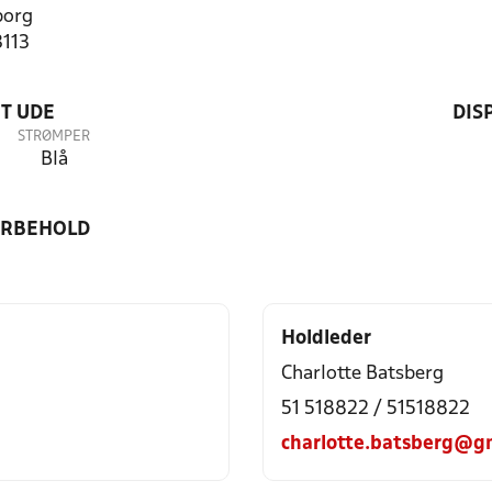
borg
3113
T UDE
DIS
STRØMPER
Blå
ORBEHOLD
Holdleder
Charlotte Batsberg
51 518822 / 51518822
charlotte.batsberg@g