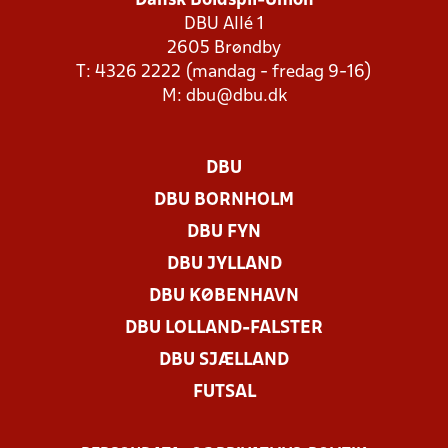
Dansk Boldspil-Union
DBU Allé 1
2605 Brøndby
T: 4326 2222 (mandag - fredag 9-16)
M:
dbu@dbu.dk
DBU
DBU BORNHOLM
DBU FYN
DBU JYLLAND
DBU KØBENHAVN
DBU LOLLAND-FALSTER
DBU SJÆLLAND
FUTSAL