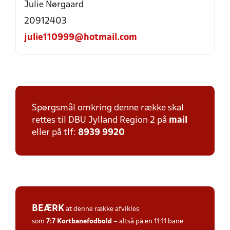
Julie Nørgaard
20912403
julie110999@hotmail.com
Spørgsmål omkring denne række skal
rettes til DBU Jylland Region 2 på
mail
eller på tlf:
8939 9920
BEÆRK
at denne række afvikles
som
7:7
Kortbanefodbold
– altså på en 11:11 bane