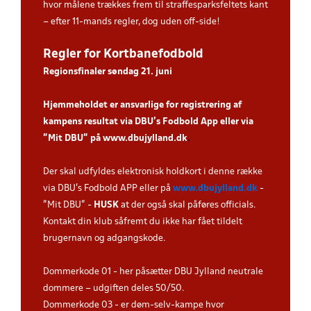
hvor målene trækkes frem til straffesparksfeltets kant
– efter 11-mands regler, dog uden off-side!
Regler for Kortbanefodbold
Regionsfinaler søndag 21. juni
Hjemmeholdet er ansvarlige for registrering af
kampens resultat via DBU’s Fodbold App eller via
”Mit DBU” på
www.dbujylland.dk
.
Der skal udfyldes elektronisk holdkort i denne række
via DBU's Fodbold APP eller på
www.dbujylland.dk
-
"Mit DBU" -
HUSK
at der også skal påføres officials.
Kontakt din klub såfremt du ikke har fået tildelt
brugernavn og adgangskode.
Dommerkode 01 - her påsætter DBU Jylland neutrale
dommere – udgiften deles 50/50.
Dommerkode 03 - er døm-selv-kampe hvor