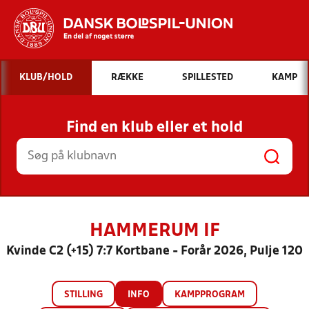
Hvad vil du søge efter?
KLUB/HOLD
RÆKKE
SPILLESTED
KAMP
INDHOLD OG NYHEDER
Find en klub eller et hold
STILLINGER, RESULTATER, KLUBBER OG
HOLD
HAMMERUM IF
Kvinde C2 (+15) 7:7 Kortbane - Forår 2026, Pulje 120
STILLING
INFO
KAMPPROGRAM