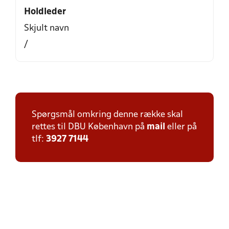
Holdleder
Skjult navn
/
Spørgsmål omkring denne række skal
rettes til DBU København på
mail
eller på
tlf:
3927 7144