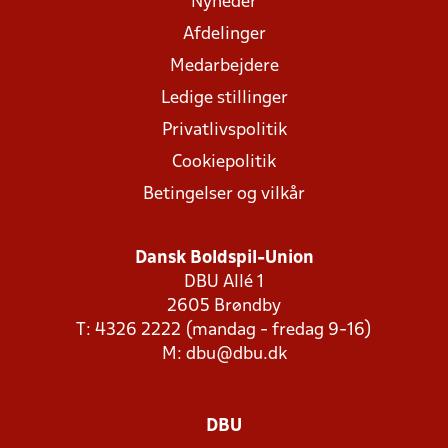
Nyheder
Afdelinger
Medarbejdere
Ledige stillinger
Privatlivspolitik
Cookiepolitik
Betingelser og vilkår
Dansk Boldspil-Union
DBU Allé 1
2605 Brøndby
T: 4326 2222 (mandag - fredag 9-16)
M:
dbu@dbu.dk
DBU