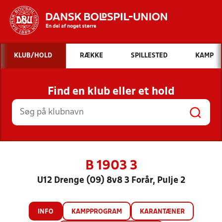
Hvad vil du søge efter?
KLUB/HOLD
RÆKKE
SPILLESTED
KAMP
INDHOLD OG NYHEDER
Find en klub eller et hold
STILLINGER, RESULTATER, KLUBBER OG
HOLD
B 1903 3
U12 Drenge (09) 8v8 3 Forår, Pulje 2
INFO
KAMPPROGRAM
KARANTÆNER