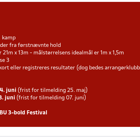
r. kamp
er fra førstnævnte hold
r 21m x 13m - målstørrelsens idealmål er 1m x 1,5m
se 3
kort eller registreres resultater (dog bedes arrangørklub
4. juni
(frist for tilmelding 25. maj)
. juni
(frist for tilmelding 07. juni)
BU 3-bold Festival