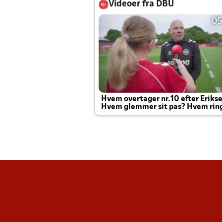
Videoer fra DBU
05
Hvem overtager nr.10 efter Eriks
Hvem glemmer sit pas? Hvem rin
Joachim altid til efter kampe?