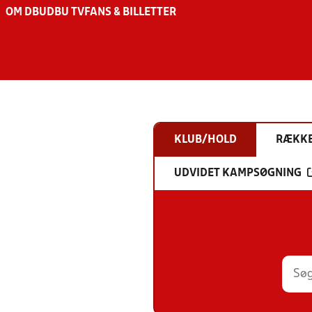
OM DBU
DBU TV
FANS & BILLETTER
KLUB/HOLD
RÆKK
UDVIDET KAMPSØGNING