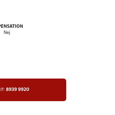
PENSATION
Nej
tlf:
8939 9920