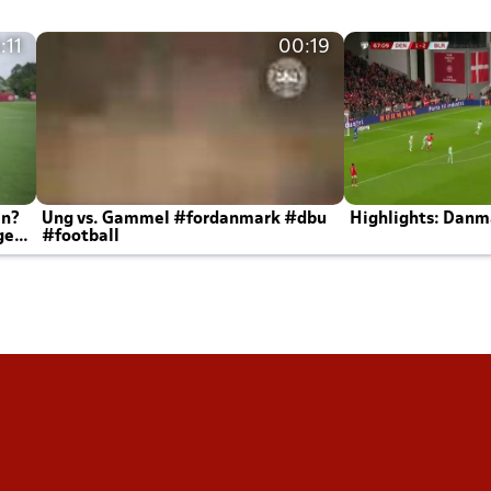
:11
00:19
en?
Ung vs. Gammel #fordanmark #dbu
Highlights: Danma
ger
#football