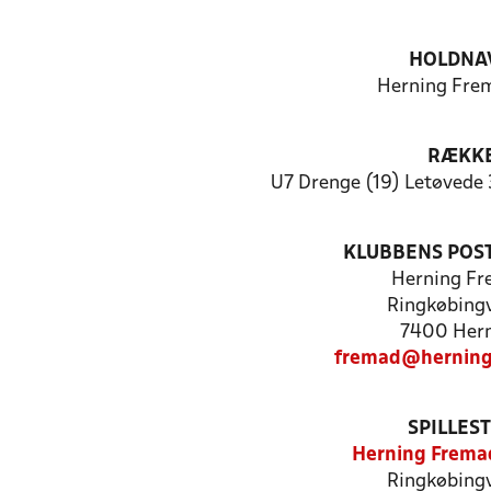
HOLDNA
Herning Frem
RÆKK
U7 Drenge (19) Letøvede 
KLUBBENS POS
Herning F
Ringkøbingv
7400 Her
fremad@herning
SPILLES
Herning Frema
Ringkøbingv