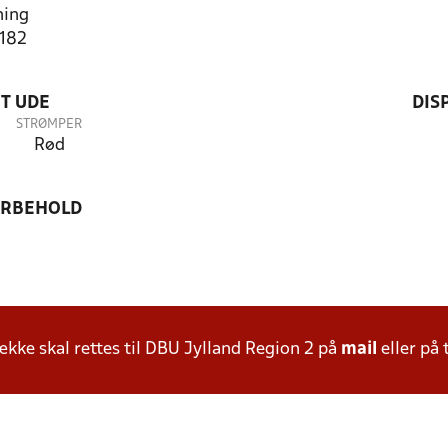
ning
5182
T UDE
DIS
STRØMPER
Rød
ORBEHOLD
ke skal rettes til DBU Jylland Region 2 på
mail
eller på 