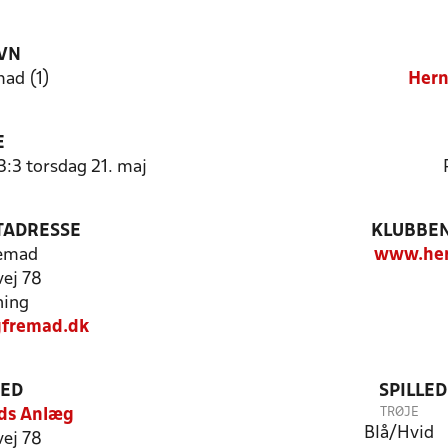
VN
ad (1)
Hern
E
3:3 torsdag 21. maj
TADRESSE
KLUBBEN
remad
www.her
ej 78
ning
fremad.dk
TED
SPILLE
TRØJE
ds Anlæg
Blå/Hvid
ej 78