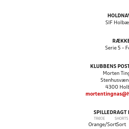
HOLDNA
SIF Holbæ
RÆKK
Serie 5 - F
KLUBBENS POS
Morten Ti
Stenhusvæn
4300 Hol
mortentingnas@h
SPILLEDRAGT
TRØJE
SHORTS
Orange/Sort
Sort