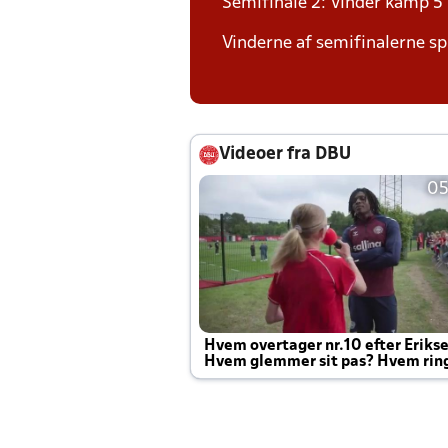
Semifinale 2: Vinder kamp 5
Vinderne af semifinalerne spi
Videoer fra DBU
05
Hvem overtager nr.10 efter Eriks
Hvem glemmer sit pas? Hvem rin
Joachim altid til efter kampe?