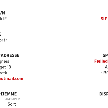
VN
k IF
SIF
E
orår
TADRESSE
SP
ngnæs
Fælled
get 13
A
bæk
43
otmail.com
 HJEMME
DIS
STRØMPER
Sort