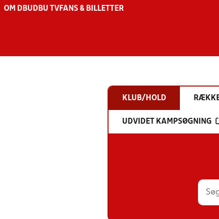
OM DBU
DBU TV
FANS & BILLETTER
KLUB/HOLD
RÆKK
UDVIDET KAMPSØGNING