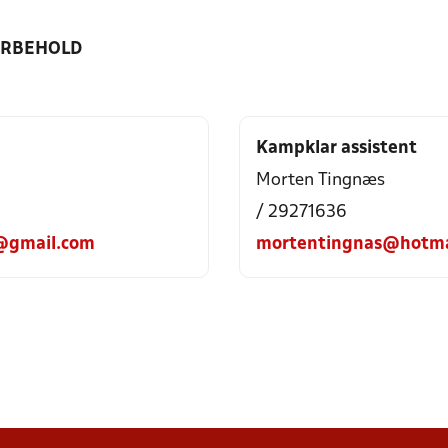
ORBEHOLD
Kampklar assistent
Morten Tingnæs
/ 29271636
@gmail.com
mortentingnas@hotma