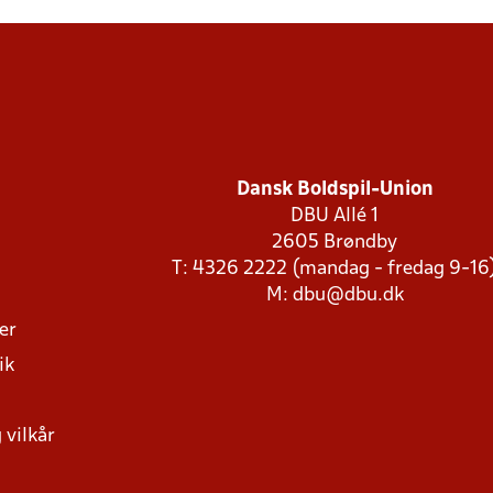
Dansk Boldspil-Union
DBU Allé 1
2605 Brøndby
T: 4326 2222 (mandag - fredag 9-16
M:
dbu@dbu.dk
ger
ik
 vilkår