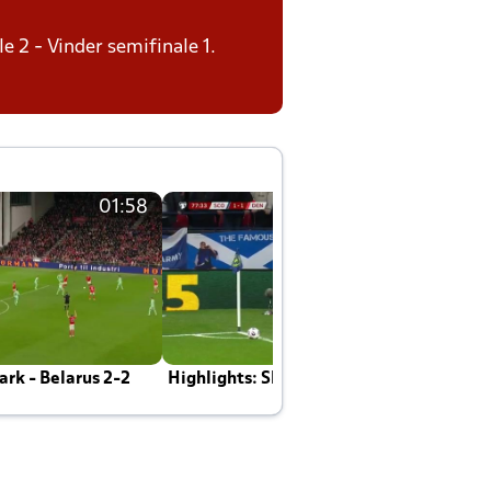
le 2 - Vinder semifinale 1.
01:58
01:58
rk - Belarus 2-2
Highlights: Skotland - Danmark 4-2
J
E