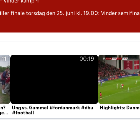
 - Vinder kamp 4
ller finale torsdag den 25. juni kl. 19.00: Vinder semifina
:11
00:19
en?
Ung vs. Gammel #fordanmark #dbu
Highlights: Danma
ger
#football