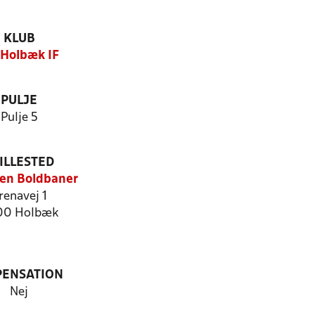
KLUB
 Holbæk IF
PULJE
Pulje 5
ILLESTED
en Boldbaner
renavej 1
00 Holbæk
PENSATION
Nej