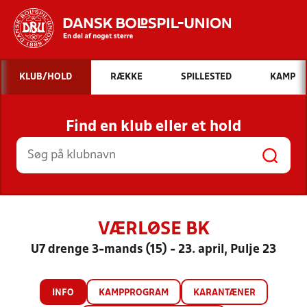
Hvad vil du søge efter?
KLUB/HOLD
RÆKKE
SPILLESTED
KAMP
INDHOLD OG NYHEDER
Find en klub eller et hold
STILLINGER, RESULTATER, KLUBBER OG
HOLD
VÆRLØSE BK
U7 drenge 3-mands (15) - 23. april, Pulje 23
INFO
KAMPPROGRAM
KARANTÆNER