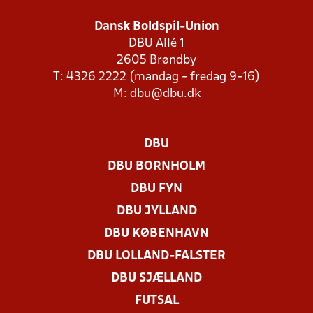
Dansk Boldspil-Union
DBU Allé 1
2605 Brøndby
T: 4326 2222 (mandag - fredag 9-16)
M:
dbu@dbu.dk
DBU
DBU BORNHOLM
DBU FYN
DBU JYLLAND
DBU KØBENHAVN
DBU LOLLAND-FALSTER
DBU SJÆLLAND
FUTSAL