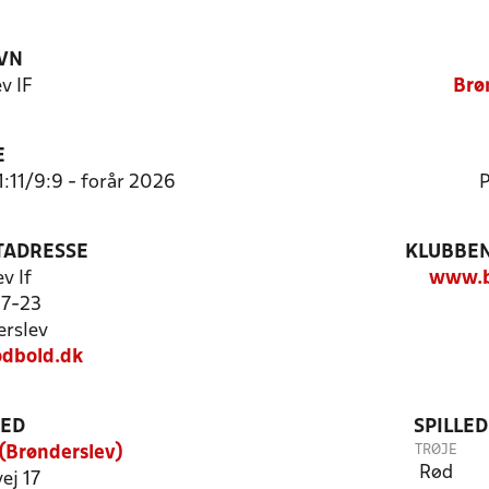
VN
v IF
Brø
E
1:11/9:9 - forår 2026
P
TADRESSE
KLUBBEN
v If
www.b
17-23
rslev
dbold.dk
TED
SPILLE
TRØJE
(Brønderslev)
Rød
ej 17