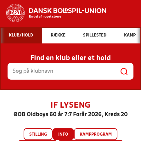
Hvad vil du søge efter?
KLUB/HOLD
RÆKKE
SPILLESTED
KAMP
INDHOLD OG NYHEDER
Find en klub eller et hold
STILLINGER, RESULTATER, KLUBBER OG
HOLD
IF LYSENG
ØOB Oldboys 60 år 7:7 Forår 2026, Kreds 20
STILLING
INFO
KAMPPROGRAM