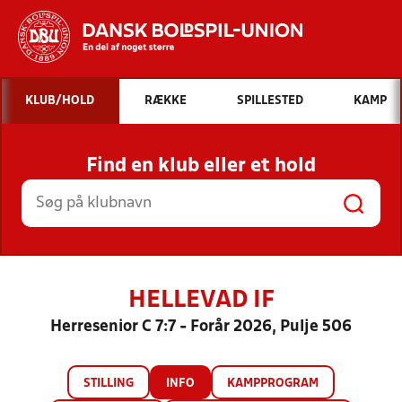
Hvad vil du søge efter?
KLUB/HOLD
RÆKKE
SPILLESTED
KAMP
INDHOLD OG NYHEDER
Find en klub eller et hold
STILLINGER, RESULTATER, KLUBBER OG
HOLD
HELLEVAD IF
Herresenior C 7:7 - Forår 2026, Pulje 506
STILLING
INFO
KAMPPROGRAM