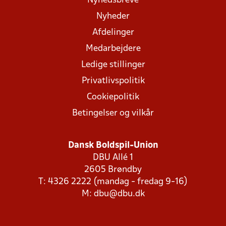
Nyhedsbreve
Nyheder
Afdelinger
Medarbejdere
Ledige stillinger
Privatlivspolitik
Cookiepolitik
Betingelser og vilkår
Dansk Boldspil-Union
DBU Allé 1
2605 Brøndby
T: 4326 2222 (mandag - fredag 9-16)
M:
dbu@dbu.dk