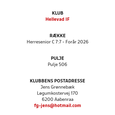
KLUB
Hellevad IF
RÆKKE
Herresenior C 7:7 - Forår 2026
PULJE
Pulje 506
KLUBBENS POSTADRESSE
Jens Grønnebæk
Løgumkostervej 170
6200 Aabenraa
fg-jens@hotmail.com