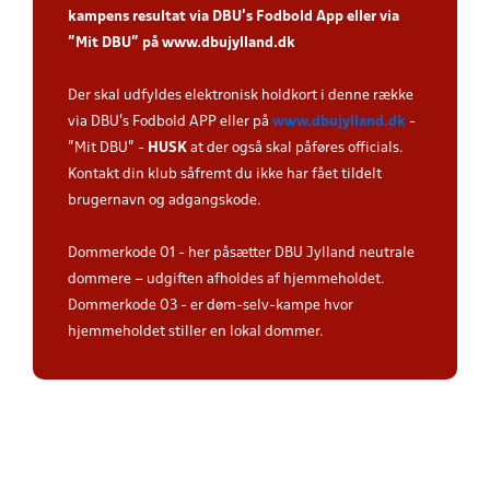
kampens resultat via DBU’s Fodbold App eller via
”Mit DBU” på
www.dbujylland.dk
.
Der skal udfyldes elektronisk holdkort i denne række
via DBU's Fodbold APP eller på
www.dbujylland.dk
-
"Mit DBU" -
HUSK
at der også skal påføres officials.
Kontakt din klub såfremt du ikke har fået tildelt
brugernavn og adgangskode.
Dommerkode 01 - her påsætter DBU Jylland neutrale
dommere – udgiften afholdes af hjemmeholdet.
Dommerkode 03 - er døm-selv-kampe hvor
hjemmeholdet stiller en lokal dommer.