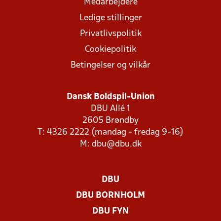
Medarbejdere
Ledige stillinger
Privatlivspolitik
Cookiepolitik
Betingelser og vilkår
Dansk Boldspil-Union
DBU Allé 1
2605 Brøndby
T: 4326 2222 (mandag - fredag 9-16)
M:
dbu@dbu.dk
DBU
DBU BORNHOLM
DBU FYN