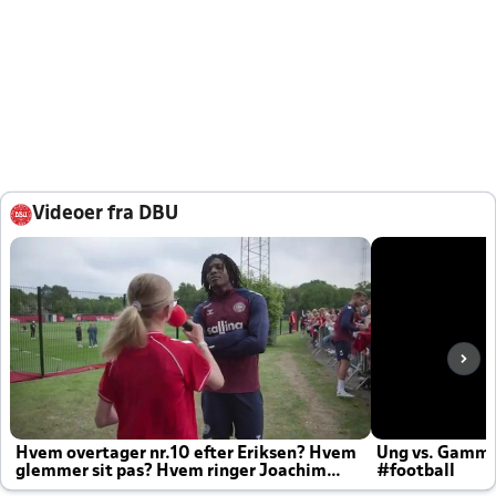
Videoer fra DBU
Hvem overtager nr.10 efter Eriksen? Hvem
Ung vs. Gamm
glemmer sit pas? Hvem ringer Joachim
#football
altid til efter kampe?