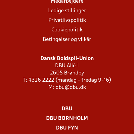
Medarbejdere
Ledige stillinger
Privatlivspolitik
Cookiepolitik
Betingelser og vilkår
Dansk Boldspil-Union
DBU Allé 1
2605 Brøndby
T: 4326 2222 (mandag - fredag 9-16)
M:
dbu@dbu.dk
DBU
DBU BORNHOLM
DBU FYN