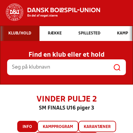
Hvad vil du søge efter?
KLUB/HOLD
RÆKKE
SPILLESTED
KAMP
INDHOLD OG NYHEDER
Find en klub eller et hold
STILLINGER, RESULTATER, KLUBBER OG
HOLD
VINDER PULJE 2
SM FINALS U16 piger 3
INFO
KAMPPROGRAM
KARANTÆNER