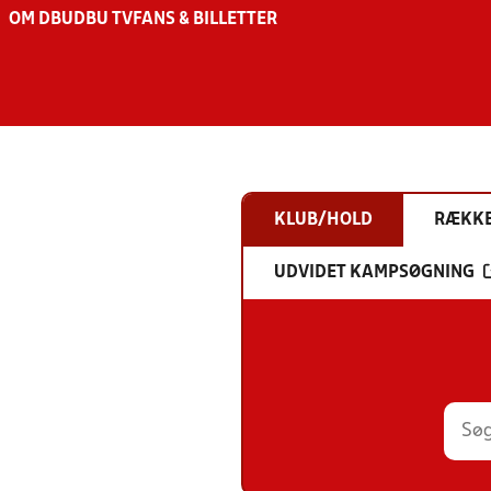
OM DBU
DBU TV
FANS & BILLETTER
KLUB/HOLD
RÆKK
UDVIDET KAMPSØGNING