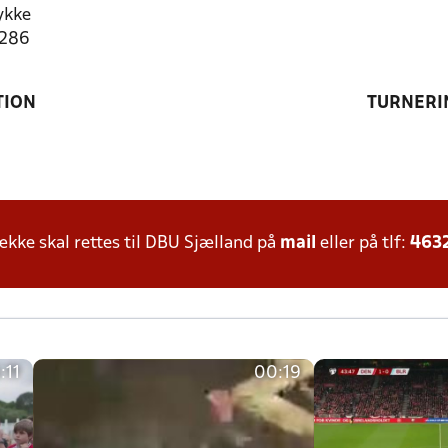
ykke
9286
TION
TURNERI
ke skal rettes til DBU Sjælland på
mail
eller på tlf:
463
:11
00:19