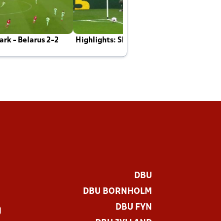
rk - Belarus 2-2
Highlights: Skotland - Danmark 4-2
J
E
DBU
DBU BORNHOLM
DBU FYN
)