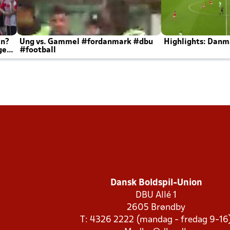
en?
Ung vs. Gammel #fordanmark #dbu
Highlights: Danma
ger
#football
Dansk Boldspil-Union
DBU Allé 1
2605 Brøndby
T: 4326 2222 (mandag - fredag 9-16