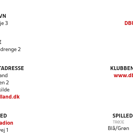
VN
je 3
DBU
E
drenge 2
TADRESSE
KLUBBEN
and
www.db
en 2
ilde
lland.dk
TED
SPILLE
TRØJE
adion
Blå/Grøn
ej 1