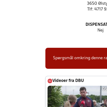
3650 Ølst
Tlf: 4717 
DISPENSA
Nej
Spørgsmål omkring denne ræk
Videoer fra DBU
05