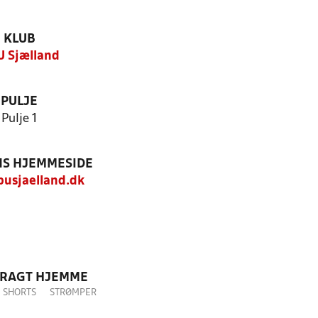
KLUB
 Sjælland
PULJE
Pulje 1
S HJEMMESIDE
usjaelland.dk
DRAGT HJEMME
SHORTS
STRØMPER