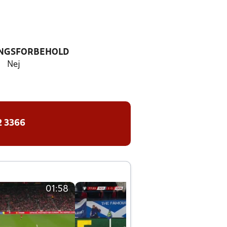
NGSFORBEHOLD
Nej
2 3366
01:58
01:58