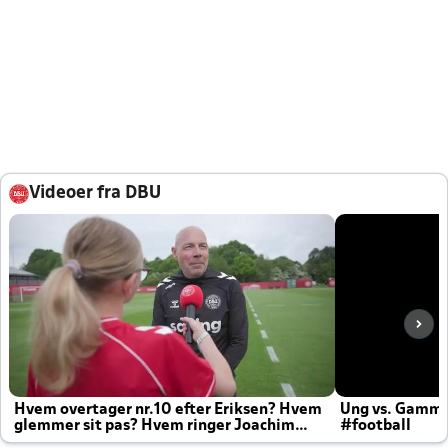
Videoer fra DBU
Hvem overtager nr.10 efter Eriksen? Hvem
Ung vs. Gamm
glemmer sit pas? Hvem ringer Joachim
#football
altid til efter kampe?