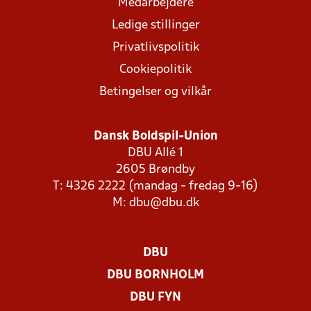
Medarbejdere
Ledige stillinger
Privatlivspolitik
Cookiepolitik
Betingelser og vilkår
Dansk Boldspil-Union
DBU Allé 1
2605 Brøndby
T: 4326 2222 (mandag - fredag 9-16)
M:
dbu@dbu.dk
DBU
DBU BORNHOLM
DBU FYN