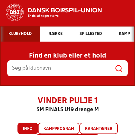
Hvad vil du søge efter?
KLUB/HOLD
RÆKKE
SPILLESTED
KAMP
INDHOLD OG NYHEDER
Find en klub eller et hold
STILLINGER, RESULTATER, KLUBBER OG
HOLD
VINDER PULJE 1
SM FINALS U19 drenge M
INFO
KAMPPROGRAM
KARANTÆNER