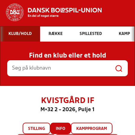
Hvad vil du søge efter?
KLUB/HOLD
RÆKKE
SPILLESTED
KAMP
INDHOLD OG NYHEDER
Find en klub eller et hold
STILLINGER, RESULTATER, KLUBBER OG
HOLD
KVISTGÅRD IF
M+32 2 - 2026, Pulje 1
STILLING
INFO
KAMPPROGRAM