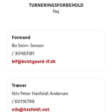
TURNERINGSFORBEHOLD
Nej
Formand
Bo Seim-Jensen
/ 30483181
kif@kvistgaard-if.dk
Træner
Nils Peter Hasfeldt Andersen
/ 60116799
nils@hasfeldt.net