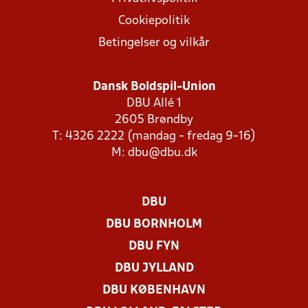
Cookiepolitik
Betingelser og vilkår
Dansk Boldspil-Union
DBU Allé 1
2605 Brøndby
T: 4326 2222 (mandag - fredag 9-16)
M:
dbu@dbu.dk
DBU
DBU BORNHOLM
DBU FYN
DBU JYLLAND
DBU KØBENHAVN