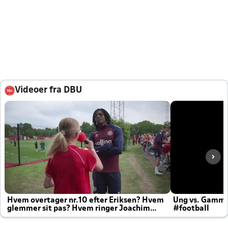
Videoer fra DBU
Hvem overtager nr.10 efter Eriksen? Hvem
Ung vs. Gamm
glemmer sit pas? Hvem ringer Joachim
#football
altid til efter kampe?