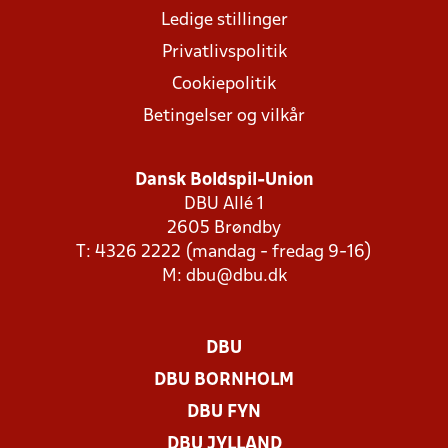
Ledige stillinger
Privatlivspolitik
Cookiepolitik
Betingelser og vilkår
Dansk Boldspil-Union
DBU Allé 1
2605 Brøndby
T: 4326 2222 (mandag - fredag 9-16)
M:
dbu@dbu.dk
DBU
DBU BORNHOLM
DBU FYN
DBU JYLLAND