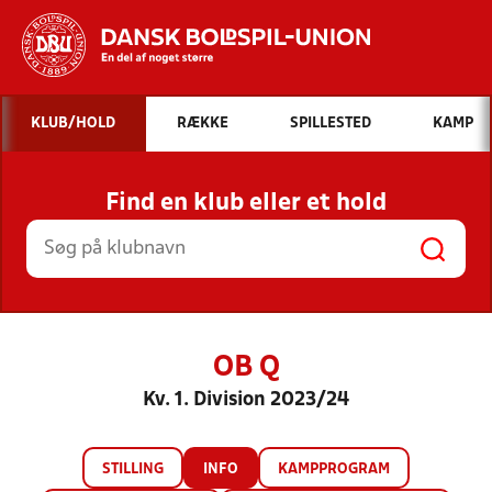
Hvad vil du søge efter?
KLUB/HOLD
RÆKKE
SPILLESTED
KAMP
INDHOLD OG NYHEDER
Find en klub eller et hold
STILLINGER, RESULTATER, KLUBBER OG
HOLD
OB Q
Kv. 1. Division 2023/24
STILLING
INFO
KAMPPROGRAM