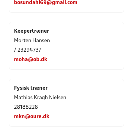
bosundahl69@gmail.com
Keepertræner
Morten Hansen
/ 23294737
moha@ob.dk
Fysisk træner
Mathias Kragh Nielsen
28188228
mkn@oure.dk