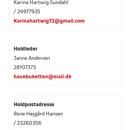
Karina Hartwig Sundahl
/ 24977935
Karinahartwig72@gmail.com
Holdleder
Janne Andersen
28107373
havebuketten@mail.dk
Holdpostadresse
Rene Højgård Hansen
/ 23260356