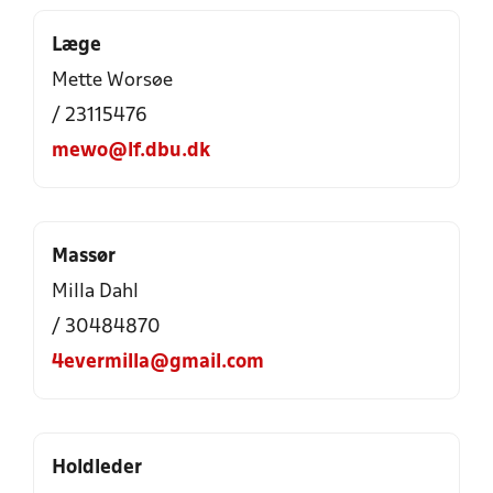
Læge
Mette Worsøe
/ 23115476
mewo@lf.dbu.dk
Massør
Milla Dahl
/ 30484870
4evermilla@gmail.com
Holdleder