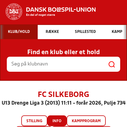
Hvad vil du søge efter?
KLUB/HOLD
RÆKKE
SPILLESTED
KAMP
INDHOLD OG NYHEDER
Find en klub eller et hold
STILLINGER, RESULTATER, KLUBBER OG
HOLD
FC SILKEBORG
U13 Drenge Liga 3 (2013) 11:11 - forår 2026, Pulje 734
STILLING
INFO
KAMPPROGRAM