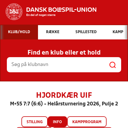
Hvad vil du søge efter?
KLUB/HOLD
RÆKKE
SPILLESTED
KAMP
INDHOLD OG NYHEDER
Find en klub eller et hold
STILLINGER, RESULTATER, KLUBBER OG
HOLD
HJORDKÆR UIF
M+55 7:7 (6:6) - Helårsturnering 2026, Pulje 2
STILLING
INFO
KAMPPROGRAM