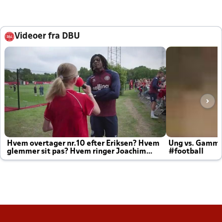
Videoer fra DBU
Hvem overtager nr.10 efter Eriksen? Hvem
Ung vs. Gamm
glemmer sit pas? Hvem ringer Joachim
#football
altid til efter kampe?