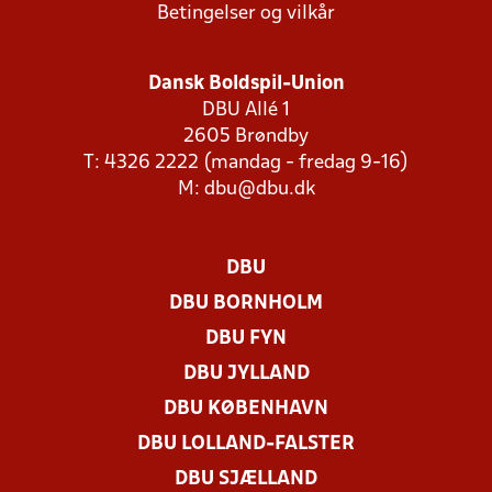
Betingelser og vilkår
Dansk Boldspil-Union
DBU Allé 1
2605 Brøndby
T: 4326 2222 (mandag - fredag 9-16)
M:
dbu@dbu.dk
DBU
DBU BORNHOLM
DBU FYN
DBU JYLLAND
DBU KØBENHAVN
DBU LOLLAND-FALSTER
DBU SJÆLLAND