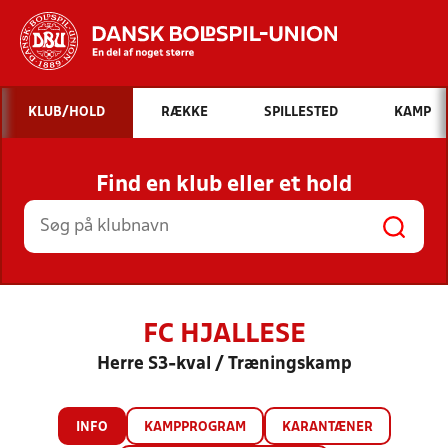
Hvad vil du søge efter?
KLUB/HOLD
RÆKKE
SPILLESTED
KAMP
INDHOLD OG NYHEDER
Find en klub eller et hold
STILLINGER, RESULTATER, KLUBBER OG
HOLD
FC HJALLESE
Herre S3-kval / Træningskamp
INFO
KAMPPROGRAM
KARANTÆNER