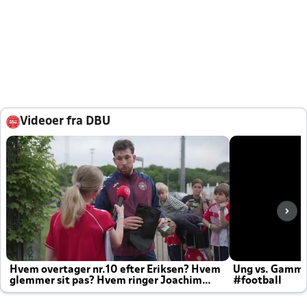
Videoer fra DBU
Hvem overtager nr.10 efter Eriksen? Hvem
Ung vs. Gamm
glemmer sit pas? Hvem ringer Joachim
#football
altid til efter kampe?