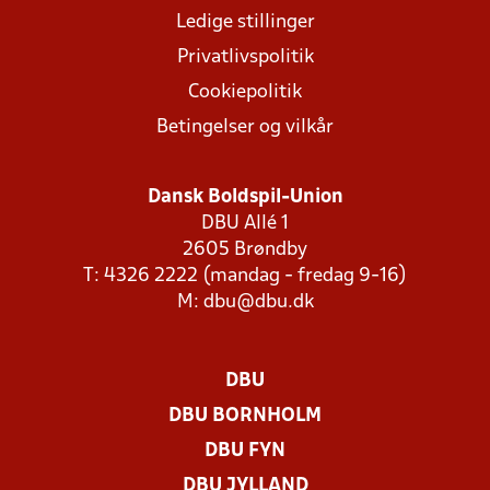
Ledige stillinger
Privatlivspolitik
Cookiepolitik
Betingelser og vilkår
Dansk Boldspil-Union
DBU Allé 1
2605 Brøndby
T: 4326 2222 (mandag - fredag 9-16)
M:
dbu@dbu.dk
DBU
DBU BORNHOLM
DBU FYN
DBU JYLLAND