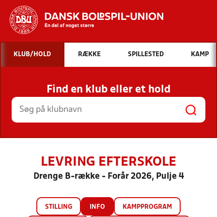
Hvad vil du søge efter?
KLUB/HOLD
RÆKKE
SPILLESTED
KAMP
INDHOLD OG NYHEDER
Find en klub eller et hold
STILLINGER, RESULTATER, KLUBBER OG
HOLD
LEVRING EFTERSKOLE
Drenge B-række - Forår 2026, Pulje 4
STILLING
INFO
KAMPPROGRAM