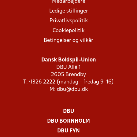
Medarbejdere
Ledige stillinger
Privatlivspolitik
Cookiepolitik
Betingelser og vilkår
Dansk Boldspil-Union
DBU Allé 1
2605 Brøndby
T: 4326 2222 (mandag - fredag 9-16)
M:
dbu@dbu.dk
DBU
DBU BORNHOLM
DBU FYN