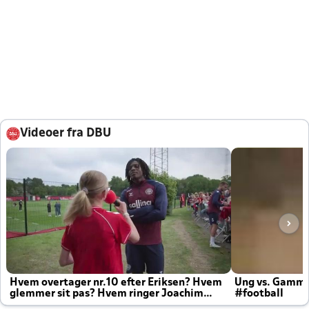
Videoer fra DBU
Hvem overtager nr.10 efter Eriksen? Hvem
Ung vs. Gamm
glemmer sit pas? Hvem ringer Joachim
#football
altid til efter kampe?