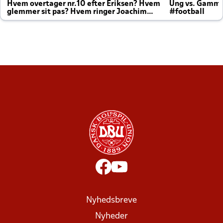
Hvem overtager nr.10 efter Eriksen? Hvem
Ung vs. Gamm
glemmer sit pas? Hvem ringer Joachim
#football
altid til efter kampe?
Nyhedsbreve
Nyheder