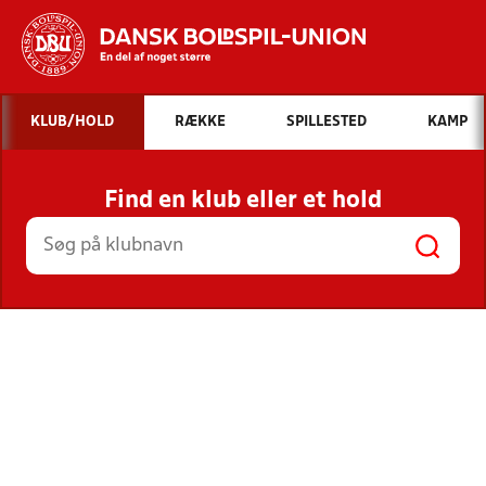
Hvad vil du søge efter?
KLUB/HOLD
RÆKKE
SPILLESTED
KAMP
INDHOLD OG NYHEDER
Find en klub eller et hold
STILLINGER, RESULTATER, KLUBBER OG
HOLD