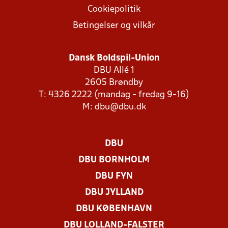
Cookiepolitik
Betingelser og vilkår
Dansk Boldspil-Union
DBU Allé 1
2605 Brøndby
T: 4326 2222 (mandag - fredag 9-16)
M:
dbu@dbu.dk
DBU
DBU BORNHOLM
DBU FYN
DBU JYLLAND
DBU KØBENHAVN
DBU LOLLAND-FALSTER