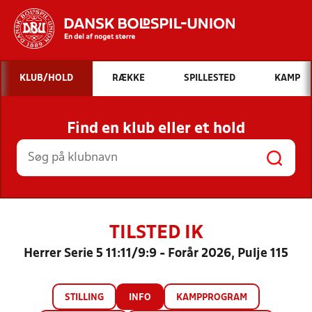
Hvad vil du søge efter?
KLUB/HOLD
RÆKKE
SPILLESTED
KAMP
INDHOLD OG NYHEDER
Find en klub eller et hold
STILLINGER, RESULTATER, KLUBBER OG
HOLD
TILSTED IK
Herrer Serie 5 11:11/9:9 - Forår 2026, Pulje 115
STILLING
INFO
KAMPPROGRAM