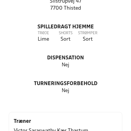
Silstrupvej 47
7700 Thisted
SPILLEDRAGT HJEMME
TRØJE
SHORTS
STRØMPER
Lime
Sort
Sort
DISPENSATION
Nej
TURNERINGSFORBEHOLD
Nej
Træner
Victor Saraswathy Kær Thastum