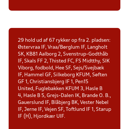
29 hold ud af 67 rykker op fra 2. pladsen:
Østervraa IF, Vraa/Børglum IF, Langholt
SK, KB81 Aalborg 2, Svenstrup-Godthåb
IF, Skals FF 2, Thisted FC, FS Midtthy, SIK
Viborg, fodbold, Hee SF, Sejs/Svejbæk
IF, Hammel GF, Silkeborg KFUM, Søften
GF 1, Christiansbjerg IF 1, Pen15
United, Fuglebakken KFUM 3, Hasle B
4, Hasle B 5, Grejs-Dalen IK, Brande O. B.,
Gauerslund IF, Blåbjerg BK, Vester Nebel
IF, Jerne IF, Vejen SF, Toftlund IF 1, Starup
IF (H), Hjordkær UIF.