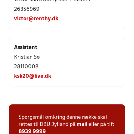
26356969
victor@renthy.dk
Assistent
Kristian Sø
28110008
ksk20@live.dk
Spørgsmål omkring denne række skal
rettes til DBU Jylland på
mail
eller på tlf:
8939 9999