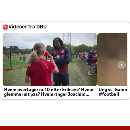
Videoer fra DBU
Hvem overtager nr.10 efter Eriksen? Hvem
Ung vs. Gamm
glemmer sit pas? Hvem ringer Joachim
#football
altid til efter kampe?