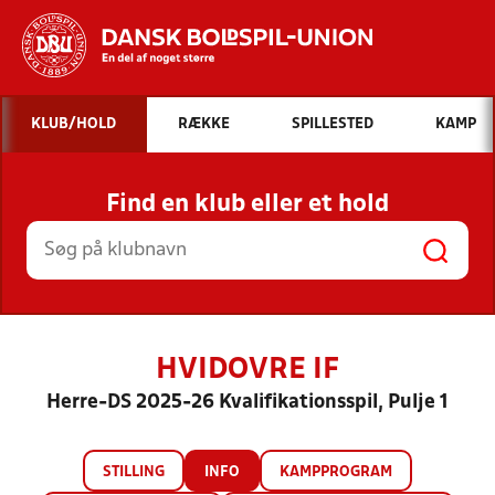
Hvad vil du søge efter?
KLUB/HOLD
RÆKKE
SPILLESTED
KAMP
INDHOLD OG NYHEDER
Find en klub eller et hold
STILLINGER, RESULTATER, KLUBBER OG
HOLD
HVIDOVRE IF
Herre-DS 2025-26 Kvalifikationsspil, Pulje 1
STILLING
INFO
KAMPPROGRAM