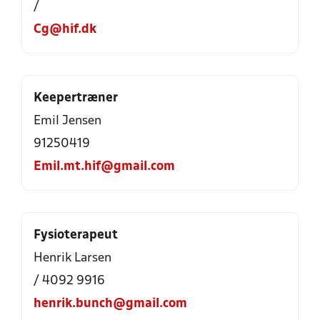
/
Cg@hif.dk
Keepertræner
Emil Jensen
91250419
Emil.mt.hif@gmail.com
Fysioterapeut
Henrik Larsen
/ 4092 9916
henrik.bunch@gmail.com