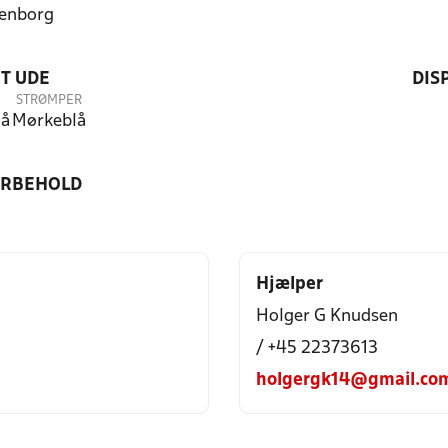
enborg
T UDE
DIS
STRØMPER
lå
Mørkeblå
ORBEHOLD
Hjælper
Holger G Knudsen
/ +45 22373613
holgergk14@gmail.co