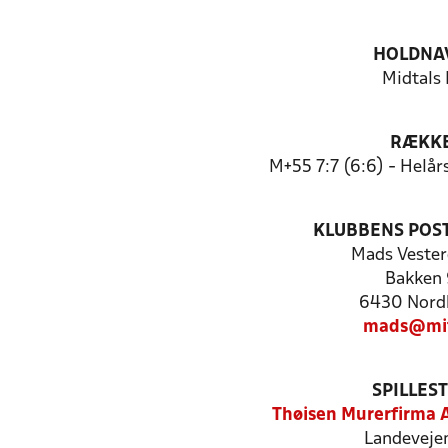
HOLDNA
Midtals 
RÆKK
M+55 7:7 (6:6) - Helå
KLUBBENS POS
Mads Vester
Bakken 
6430 Nord
mads@mif
SPILLES
Thøisen Murerfirma A
Landeveje