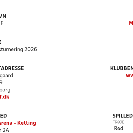
VN
IF
M
E
rsturnering 2026
TADRESSE
KLUBBEN
gaard
ww
9
borg
.dk
TED
SPILLE
TRØJE
rena - Ketting
Rød
n 2A