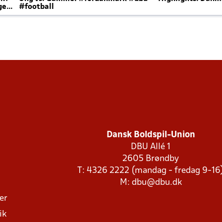
ger
#football
Dansk Boldspil-Union
DBU Allé 1
2605 Brøndby
T: 4326 2222 (mandag - fredag 9-16
M:
dbu@dbu.dk
ger
ik