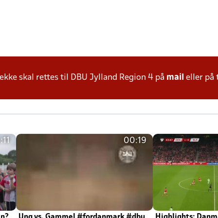
ke skal rettes til DBU Jylland Region 4 på
mail
eller på 
:11
00:19
en?
Ung vs. Gammel #fordanmark #dbu
Highlights: Danma