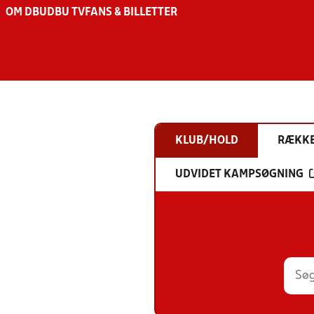
OM DBU
DBU TV
FANS & BILLETTER
KLUB/HOLD
RÆKK
UDVIDET KAMPSØGNING