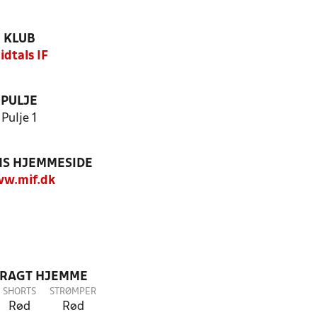
KLUB
idtals IF
PULJE
Pulje 1
S HJEMMESIDE
w.mif.dk
DRAGT HJEMME
SHORTS
STRØMPER
Rød
Rød