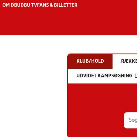
OM DBU
DBU TV
FANS & BILLETTER
KLUB/HOLD
RÆKK
UDVIDET KAMPSØGNING