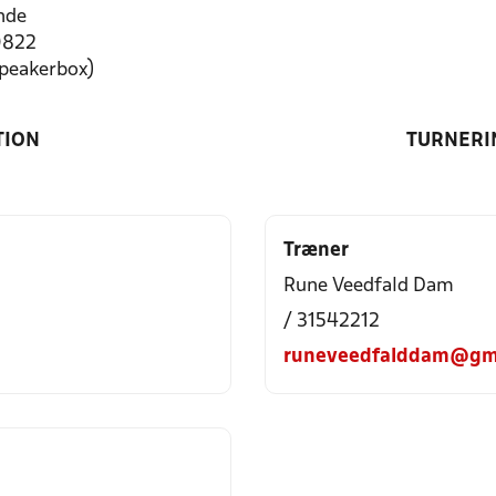
nde
0822
speakerbox)
TION
TURNERI
Træner
Rune Veedfald Dam
/ 31542212
runeveedfalddam@gm