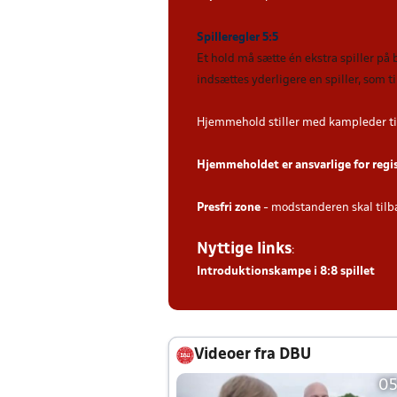
Spilleregler 5:5
Et hold må sætte én ekstra spiller på
indsættes yderligere en spiller, som 
Hjemmehold stiller med kampleder ti
Hjemmeholdet er ansvarlige for regi
Presfri zone
- modstanderen skal tilb
Nyttige links
:
Introduktionskampe i 8:8 spillet
Videoer fra DBU
05