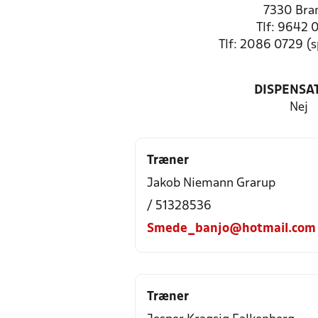
7330 Bra
Tlf: 9642 
Tlf: 2086 0729 (
DISPENSA
Nej
Træner
Jakob Niemann Grarup
/ 51328536
Smede_banjo@hotmail.com
Træner