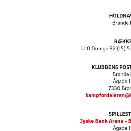
HOLDNA
Brande 
RÆKK
U10 Drenge B2 (15) 5
KLUBBENS POS
Brande 
Ågade 1
7330 Bra
kampfordeleren@b
SPILLES
Jyske Bank Arena - 
Ågade 1