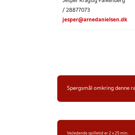
Jesper Kragsig Falkenberg
/ 28877073
jesper@arnedanielsen.dk
Spørgsmål omkring denne ræk
Vejledende spilletid er 2 x 25 min.