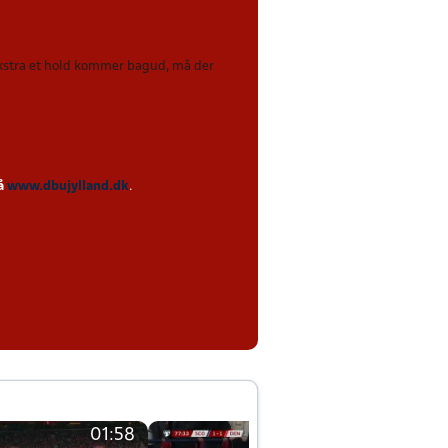
 ekstra et hold kommer bagud, må der
på
www.dbujylland.dk
.
01:58
01:58