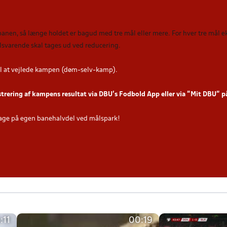
 banen, så længe holdet er bagud med tre mål eller mere. For hver tre mål
tilsvarende skal tages ud ved reducering
.
l at vejlede kampen (døm-selv-kamp).
strering af kampens resultat via DBU’s Fodbold App eller via ”Mit DBU” 
age på egen banehalvdel ved målspark!
:11
00:19