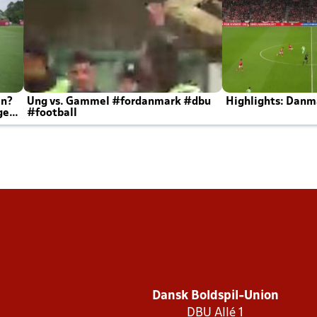
en?
Ung vs. Gammel #fordanmark #dbu
Highlights: Danma
ger
#football
Dansk Boldspil-Union
DBU Allé 1