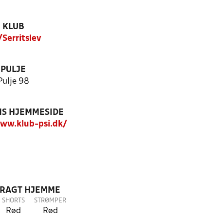
KLUB
/Serritslev
PULJE
Pulje 98
S HJEMMESIDE
ww.klub-psi.dk/
DRAGT HJEMME
SHORTS
STRØMPER
Rød
Rød