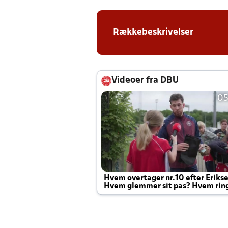
Rækkebeskrivelser
Videoer fra DBU
05
Hvem overtager nr.10 efter Eriks
Hvem glemmer sit pas? Hvem rin
Joachim altid til efter kampe?