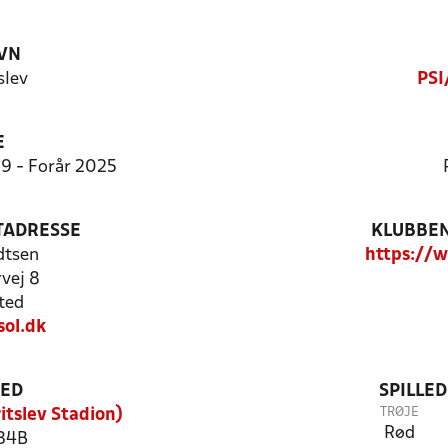
VN
slev
PSI
E
9:9 - Forår 2025
TADRESSE
KLUBBEN
dtsen
https://w
vej 8
ted
ol.dk
TED
SPILLE
TRØJE
itslev Stadion)
Rød
 34B