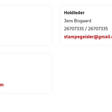
Holdleder
Jens Bisgaard
26707335 / 26707335
stampegeisler@gmail
om