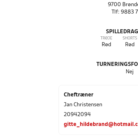
9700 Brønde
Tlf: 9883 
SPILLEDRAG
TRØJE
SHORTS
Rød
Rød
TURNERINGSF
Nej
Cheftræner
Jan Christensen
20942094
gitte_hildebrand@hotmail.