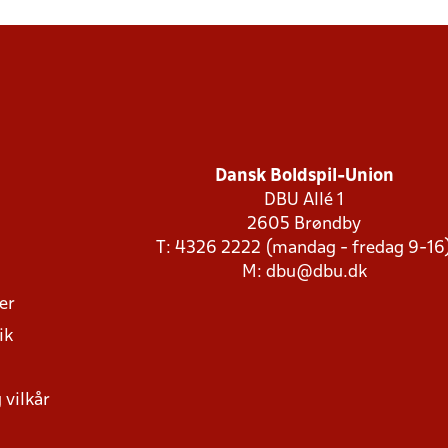
Dansk Boldspil-Union
DBU Allé 1
2605 Brøndby
T: 4326 2222 (mandag - fredag 9-16
M:
dbu@dbu.dk
ger
ik
 vilkår