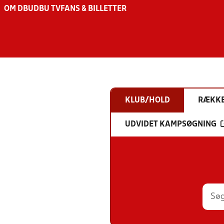
OM DBU
DBU TV
FANS & BILLETTER
KLUB/HOLD
RÆKK
UDVIDET KAMPSØGNING