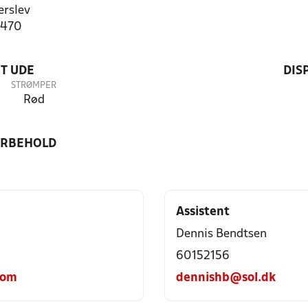
rslev
7470
T UDE
DIS
STRØMPER
Rød
ORBEHOLD
Assistent
Dennis Bendtsen
60152156
com
dennishb@sol.dk