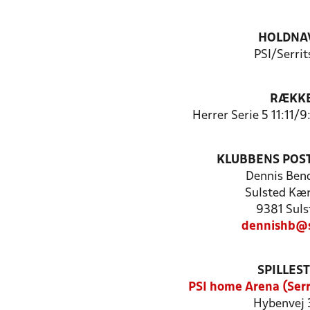
HOLDNA
PSI/Serrit
RÆKK
Herrer Serie 5 11:11/
KLUBBENS POS
Dennis Ben
Sulsted Kær
9381 Suls
dennishb@s
SPILLES
PSI home Arena (Serr
Hybenvej