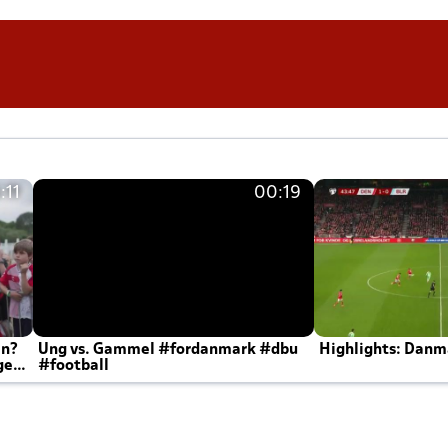
:11
00:19
en?
Ung vs. Gammel #fordanmark #dbu
Highlights: Danma
ger
#football