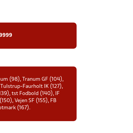
 9999
enum (98), Tranum GF (104),
 Tulstrup-Faurholt IK (127),
39), tst Fodbold (140), IF
 (150), Vejen SF (155), FB
otmark (167).