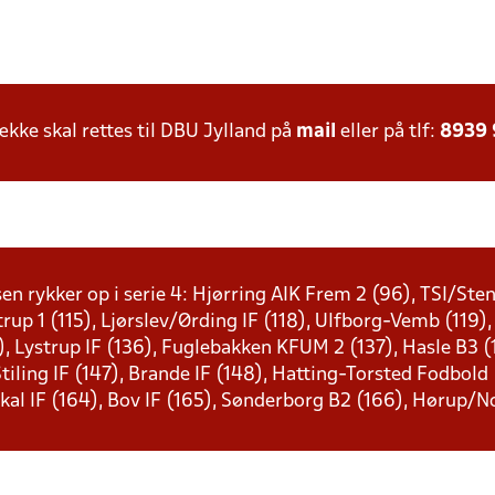
ke skal rettes til DBU Jylland på
mail
eller på tlf:
8939
sen rykker op i serie 4: Hjørring AIK Frem 2 (96), TSI/St
strup 1 (115), Ljørslev/Ørding IF (118), Ulfborg-Vemb (119),
), Lystrup IF (136), Fuglebakken KFUM 2 (137), Hasle B3 (1
 Stiling IF (147), Brande IF (148), Hatting-Torsted Fodbold
kal IF (164), Bov IF (165), Sønderborg B2 (166), Hørup/N