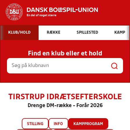
Hvad vil du søge efter?
KLUB/HOLD
RÆKKE
SPILLESTED
KAMP
INDHOLD OG NYHEDER
Find en klub eller et hold
STILLINGER, RESULTATER, KLUBBER OG
HOLD
TIRSTRUP IDRÆTSEFTERSKOLE
Drenge DM-række - Forår 2026
STILLING
INFO
KAMPPROGRAM