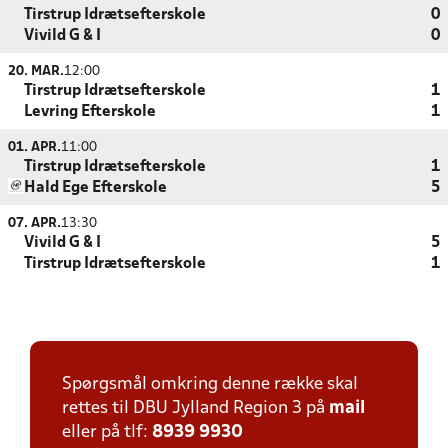
Tirstrup Idrætsefterskole
0
Vivild G & I
0
20. MAR.
12:00
Tirstrup Idrætsefterskole
1
Levring Efterskole
1
01. APR.
11:00
Tirstrup Idrætsefterskole
1
Hald Ege Efterskole
5
07. APR.
13:30
Vivild G & I
5
Tirstrup Idrætsefterskole
1
Spørgsmål omkring denne række skal
rettes til DBU Jylland Region 3 på
mail
eller på tlf:
8939 9930