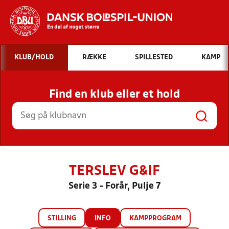
Hvad vil du søge efter?
KLUB/HOLD
RÆKKE
SPILLESTED
KAMP
INDHOLD OG NYHEDER
Find en klub eller et hold
STILLINGER, RESULTATER, KLUBBER OG
HOLD
TERSLEV G&IF
Serie 3 - Forår, Pulje 7
STILLING
INFO
KAMPPROGRAM