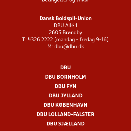
Betingelser og vilkår
Dansk Boldspil-Union
DBU Allé 1
2605 Brøndby
T: 4326 2222 (mandag - fredag 9-16)
M:
dbu@dbu.dk
DBU
DBU BORNHOLM
DBU FYN
DBU JYLLAND
DBU KØBENHAVN
DBU LOLLAND-FALSTER
DBU SJÆLLAND