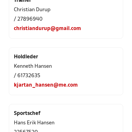
Træner
Christian Durup
/ 27896940
christiandurup@gmail.com
Holdleder
Kenneth Hansen
/ 61732635
kjartan_hansen@me.com
Sportschef
Hans Erik Hansen