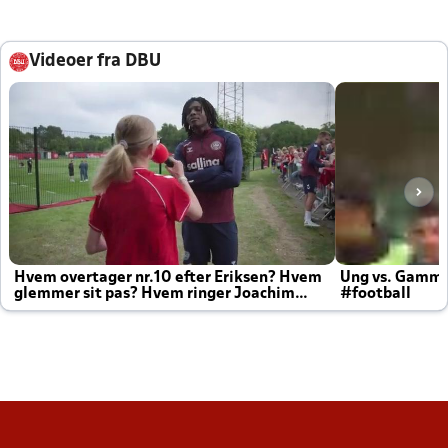
Videoer fra DBU
Hvem overtager nr.10 efter Eriksen? Hvem
Ung vs. Gamm
glemmer sit pas? Hvem ringer Joachim
#football
altid til efter kampe?