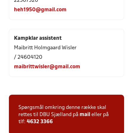
22567520
heh1950@gmail.com
Kampklar assistent
Maibritt Holmgaard Wisler
/ 24604120
maibrittwisler@gmail.com
Spørgsmål omkring denne række skal
rettes til DBU Sjælland på
mail
eller på
tlf:
4632 3366